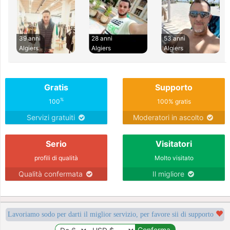
39 anni
28 anni
53 anni
Algiers
Algiers
Algiers
Gratis
Supporto
%
100
100% gratis
Servizi gratuiti
Moderatori in ascolto
Serio
Visitatori
profili di qualità
Molto visitato
Qualità confermata
Il migliore
Lavoriamo sodo per darti il miglior servizio, per favore sii di supporto