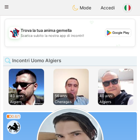
J
Taimerais
Toggle
Mode
Accedi
navigation
💖
Trova la tua anima gemella
💖
Scarica subito la nostra app di incontri!
💕
💕
Incontri Uomo Algiers
43 anni
56 anni
40 anni
Algiers
Cheragas
Algiers
0.6/1