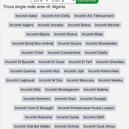
Trova single nelle aree di: Algeria
Incontri Adrar
Incontri Aïn Defla
Incontri Aïn Témouchent
Incontri Algiers
Incontri Annaba
Incontri Batna
Incontri Béchar
Incontri Béjaïa
Incontri Biskra
Incontri Blida
Incontri Bordj Bou Arréridj
Incontri Bouira
Incontri Boumerdes
Incontri Chlef
Incontri Constantine
Incontri Djelfa
Incontri El Bayadh
Incontri El Oued
Incontri El Tarf
Incontri Ghardaia
Incontri Guelma
Incontri Illizi
Incontri Jijel
Incontri Khenchela
Incontri Laghouat
Incontri M Sila
Incontri Mascara
Incontri Medea
Incontri Mila
Incontri Mostaganem
Incontri Naâma
Incontri Northern
Incontri Oran
Incontri Ouargla
Incontri Oum El Bouaghi
Incontri Persekutuan Kuala Lumpur
Incontri Relizane
Incontri Saida
Incontri Sétif
Incontri Sidi Bel Abbès
Incontri Skikda
Incontri Souk Ahras