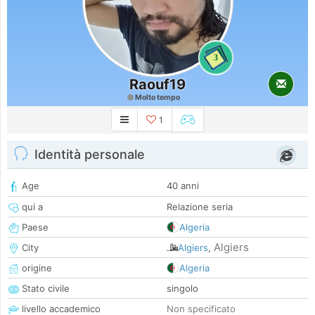
3
Raouf19
Molto tempo
1
Identità personale
Age
40 anni
qui a
Relazione seria
Paese
Algeria
Algiers
City
Algiers
,
origine
Algeria
Stato civile
singolo
livello accademico
Non specificato