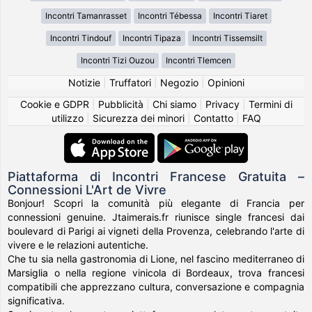
Incontri Tamanrasset
Incontri Tébessa
Incontri Tiaret
Incontri Tindouf
Incontri Tipaza
Incontri Tissemsilt
Incontri Tizi Ouzou
Incontri Tlemcen
Notizie
|
Truffatori
|
Negozio
|
Opinioni
Cookie e GDPR
|
Pubblicità
|
Chi siamo
|
Privacy
|
Termini di
utilizzo
|
Sicurezza dei minori
|
Contatto
|
FAQ
Piattaforma di Incontri Francese Gratuita –
Connessioni L'Art de Vivre
Bonjour! Scopri la comunità più elegante di Francia per
connessioni genuine. Jtaimerais.fr riunisce single francesi dai
boulevard di Parigi ai vigneti della Provenza, celebrando l'arte di
vivere e le relazioni autentiche.
Che tu sia nella gastronomia di Lione, nel fascino mediterraneo di
Marsiglia o nella regione vinicola di Bordeaux, trova francesi
compatibili che apprezzano cultura, conversazione e compagnia
significativa.