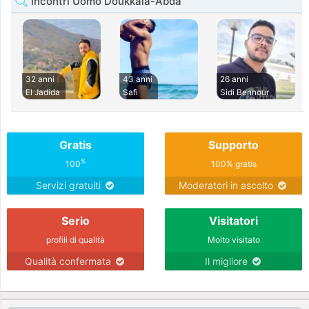
Incontri Uomo Doukkala-Abda
32 anni
43 anni
26 anni
El Jadida
Safi
Sidi Bennour
Gratis
Supporto
%
100
100% gratis
Servizi gratuiti
Moderatori in ascolto
Serio
Visitatori
profili di qualità
Molto visitato
Qualità confermata
Il migliore