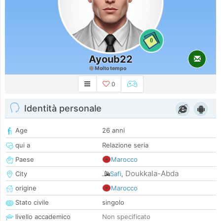
0
Ayoub22
Molto tempo
0
Identità personale
Age
26 anni
qui a
Relazione seria
Paese
Marocco
Doukkala-Abda
City
Safi
,
origine
Marocco
Stato civile
singolo
livello accademico
Non specificato