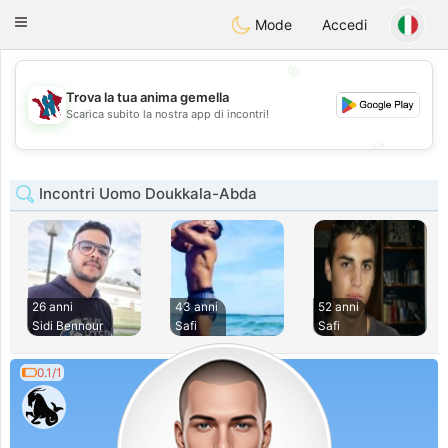
J
Taimerais
Toggle
Mode
Accedi
navigation
💖
Trova la tua anima gemella
💖
Scarica subito la nostra app di incontri!
💕
💕
Incontri Uomo Doukkala-Abda
26 anni
43 anni
52 anni
Sidi Bennour
Safi
Safi
0.1/1