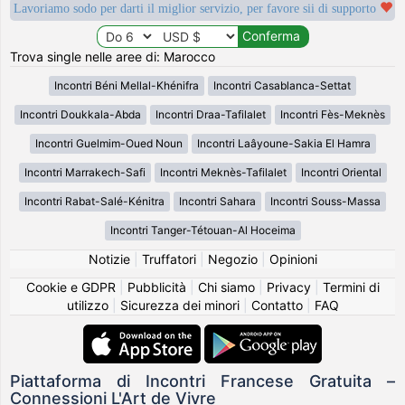
Lavoriamo sodo per darti il miglior servizio, per favore sii di supporto
Trova single nelle aree di: Marocco
Incontri Béni Mellal-Khénifra
Incontri Casablanca-Settat
Incontri Doukkala-Abda
Incontri Draa-Tafilalet
Incontri Fès-Meknès
Incontri Guelmim-Oued Noun
Incontri Laâyoune-Sakia El Hamra
Incontri Marrakech-Safi
Incontri Meknès-Tafilalet
Incontri Oriental
Incontri Rabat-Salé-Kénitra
Incontri Sahara
Incontri Souss-Massa
Incontri Tanger-Tétouan-Al Hoceima
Notizie
|
Truffatori
|
Negozio
|
Opinioni
Cookie e GDPR
|
Pubblicità
|
Chi siamo
|
Privacy
|
Termini di
utilizzo
|
Sicurezza dei minori
|
Contatto
|
FAQ
Piattaforma di Incontri Francese Gratuita –
Connessioni L'Art de Vivre