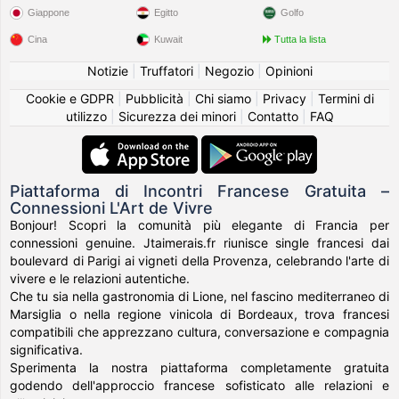
Giappone
Egitto
Golfo
Cina
Kuwait
Tutta la lista
Notizie
|
Truffatori
|
Negozio
|
Opinioni
Cookie e GDPR
|
Pubblicità
|
Chi siamo
|
Privacy
|
Termini di
utilizzo
|
Sicurezza dei minori
|
Contatto
|
FAQ
Piattaforma di Incontri Francese Gratuita –
Connessioni L'Art de Vivre
Bonjour! Scopri la comunità più elegante di Francia per
connessioni genuine. Jtaimerais.fr riunisce single francesi dai
boulevard di Parigi ai vigneti della Provenza, celebrando l'arte di
vivere e le relazioni autentiche.
Che tu sia nella gastronomia di Lione, nel fascino mediterraneo di
Marsiglia o nella regione vinicola di Bordeaux, trova francesi
compatibili che apprezzano cultura, conversazione e compagnia
significativa.
Sperimenta la nostra piattaforma completamente gratuita
godendo dell'approccio francese sofisticato alle relazioni e