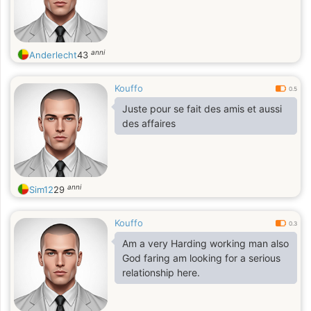
anni
Anderlecht
43
Kouffo
0.5
Juste pour se fait des amis et aussi
des affaires
anni
Sim12
29
Kouffo
0.3
Am a very Harding working man also
God faring am looking for a serious
relationship here.