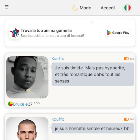
J
Taimerais
Toggle
Mode
Accedi
navigation
💖
Trova la tua anima gemella
Scarica subito la nostra app di incontri!
💖
💕
💕
Kouffo
0.3
Je suis timide. Mais pas hypocrite,
et très romantique dabs tout les
senses
anni
Bruxele
37
Kouffo
0.4
je suis honnête simple et heureux bb