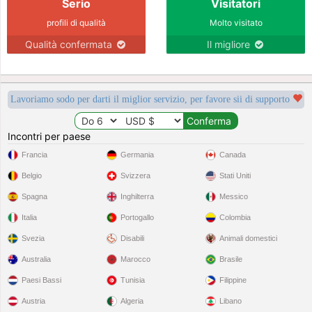
Serio
Visitatori
profili di qualità
Molto visitato
Qualità confermata
Il migliore
Lavoriamo sodo per darti il miglior servizio, per favore sii di supporto
Incontri per paese
Francia
Germania
Canada
Belgio
Svizzera
Stati Uniti
Spagna
Inghilterra
Messico
Italia
Portogallo
Colombia
Svezia
Disabili
Animali domestici
Australia
Marocco
Brasile
Paesi Bassi
Tunisia
Filippine
Austria
Algeria
Libano