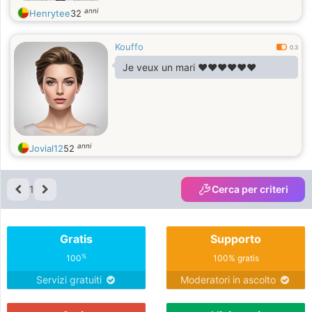
anni
Henrytee
32
Kouffo
0.3
Je veux un mari ❤️❤️❤️❤️❤️❤️
anni
Jovial12
52
1
Cerca per criteri
Gratis
Supporto
%
100
100% gratis
Servizi gratuiti
Moderatori in ascolto