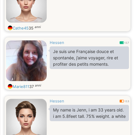
anni
Cathe45
35
Hessen
0.7
Je suis une Française douce et
spontanée, j’aime voyager, rire et
profiter des petits moments.
anni
Marie811
37
Hessen
0.3
My name is Jenn, i am 33 years old.
i am 5.8feet tall. 75% weight. a white