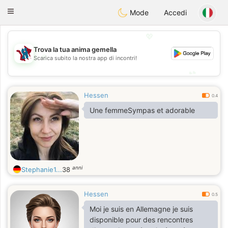
J
Taimerais
Toggle
Mode
Accedi
navigation
💖
Trova la tua anima gemella
💖
Scarica subito la nostra app di incontri!
💕
💕
Hessen
0.4
Une femmeSympas et adorable
anni
Stephanie1...
38
Hessen
0.5
Moi je suis en Allemagne je suis
disponible pour des rencontres