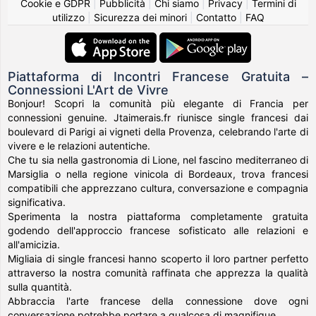
Cookie e GDPR
|
Pubblicità
|
Chi siamo
|
Privacy
|
Termini di
utilizzo
|
Sicurezza dei minori
|
Contatto
|
FAQ
Piattaforma di Incontri Francese Gratuita –
Connessioni L'Art de Vivre
Bonjour! Scopri la comunità più elegante di Francia per
connessioni genuine. Jtaimerais.fr riunisce single francesi dai
boulevard di Parigi ai vigneti della Provenza, celebrando l'arte di
vivere e le relazioni autentiche.
Che tu sia nella gastronomia di Lione, nel fascino mediterraneo di
Marsiglia o nella regione vinicola di Bordeaux, trova francesi
compatibili che apprezzano cultura, conversazione e compagnia
significativa.
Sperimenta la nostra piattaforma completamente gratuita
godendo dell'approccio francese sofisticato alle relazioni e
all'amicizia.
Migliaia di single francesi hanno scoperto il loro partner perfetto
attraverso la nostra comunità raffinata che apprezza la qualità
sulla quantità.
Abbraccia l'arte francese della connessione dove ogni
conversazione potrebbe portare a qualcosa di magnifique.