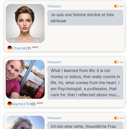
Hessen
0.4
Je suis une femme sincère et très
sérieuse
anni
Chantalt
31
Hessen
0.6
What I learned from life: it is not
money or status, that really counts in
life. Its, what comes from the heart. I
am Psychologist, a profession, that
care for, that I reflected about much,
one often never think about. One
anni
Martin1701
65
needs to care for the material basis
in life. But that is not all.One can
Hessen
care for making the world a little bit
0.4
better, with small steps around the
Ich bin eine nette, freundliche Frau