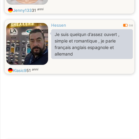
anni
Jenny133
31
Hessen
0.6
Je suis quelqun d’assez ouvert ,
simple et romantique , je parle
français anglais espagnole et
allemand
anni
Klasic9
51