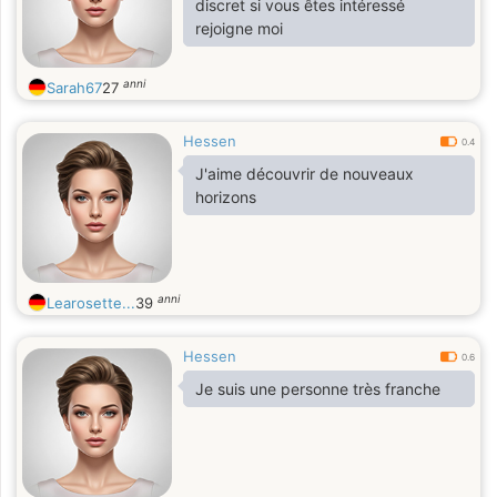
discret si vous êtes intéressé
rejoigne moi
anni
Sarah67
27
Hessen
0.4
J'aime découvrir de nouveaux
horizons
anni
Learosette...
39
Hessen
0.6
Je suis une personne très franche