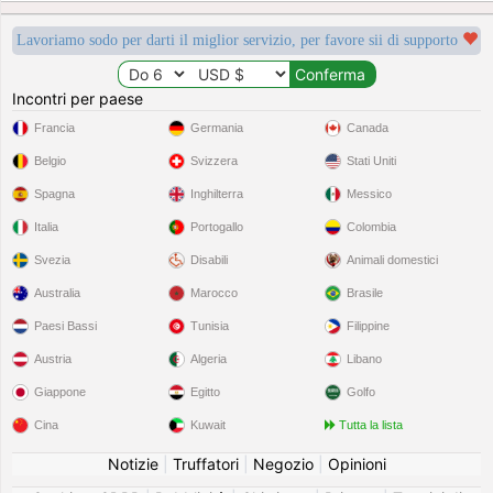
Lavoriamo sodo per darti il miglior servizio, per favore sii di supporto
Incontri per paese
Francia
Germania
Canada
Belgio
Svizzera
Stati Uniti
Spagna
Inghilterra
Messico
Italia
Portogallo
Colombia
Svezia
Disabili
Animali domestici
Australia
Marocco
Brasile
Paesi Bassi
Tunisia
Filippine
Austria
Algeria
Libano
Giappone
Egitto
Golfo
Cina
Kuwait
Tutta la lista
Notizie
|
Truffatori
|
Negozio
|
Opinioni