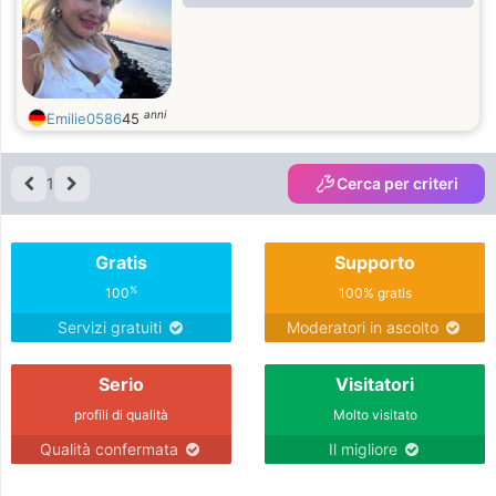
own life. I am motivated to help
others, others in a weak position, to
preserve nature, care for animals.
Are you like that too?
anni
Emilie0586
45
1
Cerca per criteri
Gratis
Supporto
%
100
100% gratis
Servizi gratuiti
Moderatori in ascolto
Serio
Visitatori
profili di qualità
Molto visitato
Qualità confermata
Il migliore