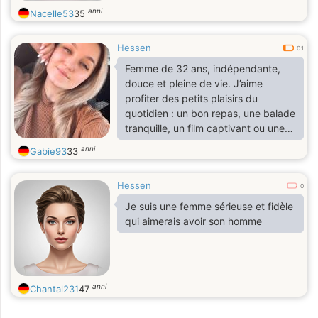
anni
Nacelle53
35
Hessen
0.1
Femme de 32 ans, indépendante,
douce et pleine de vie. J’aime
profiter des petits plaisirs du
quotidien : un bon repas, une balade
tranquille, un film captivant ou une
discussion sincère autour d’un café.
anni
Gabie93
33
Je suis quelqu’un de simple,
authentique et attentionnée. Je suis
Hessen
une personne calme mais avec du
0
caractère quand il le faut. J’accorde
Je suis une femme sérieuse et fidèle
beaucoup d’importance au respect,
qui aimerais avoir son homme
à la communication et à la complicité
dans une relation. J’aime rire,
apprendre de nouvelles choses et
partager des moment.
anni
Chantal231
47