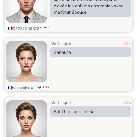
élevée les enfants ensembles avec
ma futur épouse
anni
0823280937
32
Martinique
0
Sérieuse
anni
Vivavaise4...
35
Martinique
0
Buffff rien de spécial