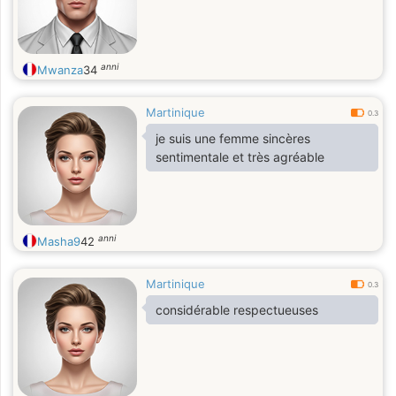
anni
Mwanza
34
Martinique
0.3
je suis une femme sincères
sentimentale et très agréable
anni
Masha9
42
Martinique
0.3
considérable respectueuses