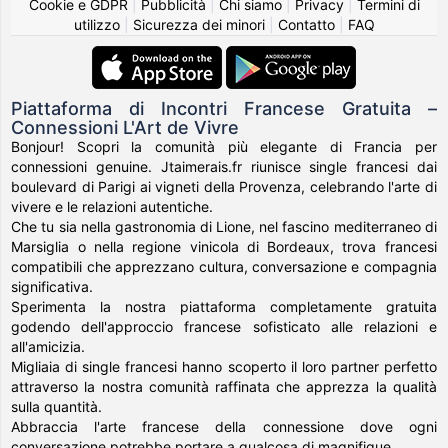
Cookie e GDPR
|
Pubblicità
|
Chi siamo
|
Privacy
|
Termini di
utilizzo
|
Sicurezza dei minori
|
Contatto
|
FAQ
Piattaforma di Incontri Francese Gratuita –
Connessioni L'Art de Vivre
Bonjour! Scopri la comunità più elegante di Francia per
connessioni genuine. Jtaimerais.fr riunisce single francesi dai
boulevard di Parigi ai vigneti della Provenza, celebrando l'arte di
vivere e le relazioni autentiche.
Che tu sia nella gastronomia di Lione, nel fascino mediterraneo di
Marsiglia o nella regione vinicola di Bordeaux, trova francesi
compatibili che apprezzano cultura, conversazione e compagnia
significativa.
Sperimenta la nostra piattaforma completamente gratuita
godendo dell'approccio francese sofisticato alle relazioni e
all'amicizia.
Migliaia di single francesi hanno scoperto il loro partner perfetto
attraverso la nostra comunità raffinata che apprezza la qualità
sulla quantità.
Abbraccia l'arte francese della connessione dove ogni
conversazione potrebbe portare a qualcosa di magnifique.