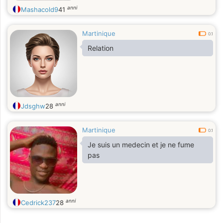
anni
Mashacold9
41
Martinique
0.1
Relation
anni
Jdsghw
28
Martinique
0.1
Je suis un medecin et je ne fume
pas
anni
Cedrick237
28