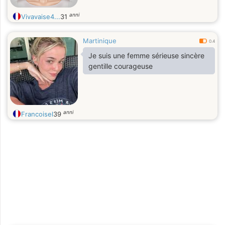
anni
Vivavaise4...
31
Martinique
0.4
Je suis une femme sérieuse sincère
gentille courageuse
anni
Francoisel
39