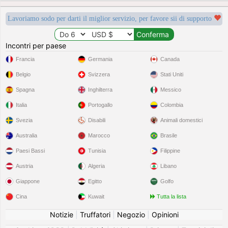
Lavoriamo sodo per darti il miglior servizio, per favore sii di supporto
Incontri per paese
Francia
Germania
Canada
Belgio
Svizzera
Stati Uniti
Spagna
Inghilterra
Messico
Italia
Portogallo
Colombia
Svezia
Disabili
Animali domestici
Australia
Marocco
Brasile
Paesi Bassi
Tunisia
Filippine
Austria
Algeria
Libano
Giappone
Egitto
Golfo
Cina
Kuwait
Tutta la lista
Notizie
|
Truffatori
|
Negozio
|
Opinioni