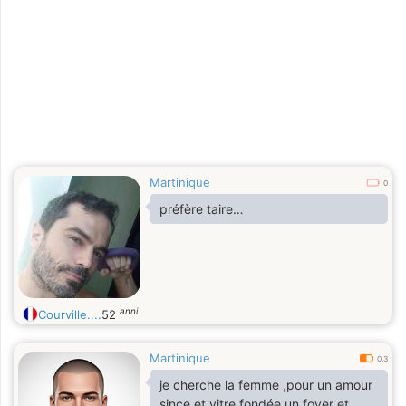
Martinique
0
préfère taire…
anni
Courville....
52
Martinique
0.3
je cherche la femme ,pour un amour
since et vitre fondée un foyer et