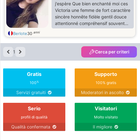
j'espère Que bien enchanté moi ces
Victoria une femme de fort caractère
sincère honnête fidèle gentil douce
attentionné compréhensif souvent
chiante et conne mes bon Que
anni
Berlote
30
voulez vous nulle n'est parfait je
recherche a discuter faire
connaissance et peut être trouvez
1
Cerca per criteri
l'homme de ma vie celui qui pourras
me rendre heureux a chaque instant
de ma vie j'espère avoir des
Gratis
Supporto
message et plein de L'Ike a bientôt
j'espère bisou
%
100
100% gratis
Servizi gratuiti
Moderatori in ascolto
Serio
Visitatori
profili di qualità
Molto visitato
Qualità confermata
Il migliore