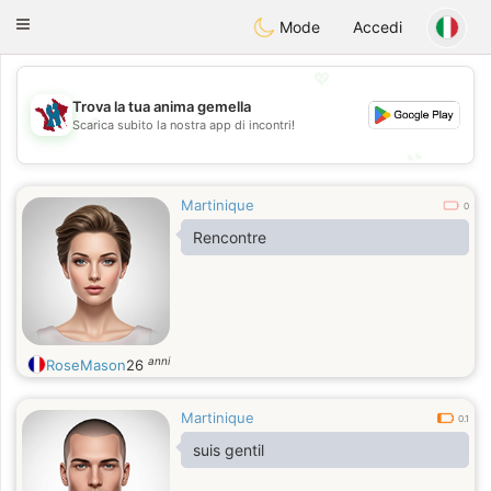
J
Taimerais
Toggle
Mode
Accedi
navigation
💖
Trova la tua anima gemella
💖
Scarica subito la nostra app di incontri!
💕
💕
Martinique
0
Rencontre
anni
RoseMason
26
Martinique
0.1
suis gentil