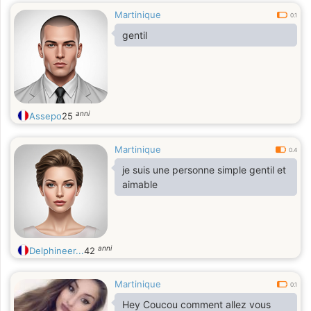
Martinique
0.1
gentil
anni
Assepo
25
Martinique
0.4
je suis une personne simple gentil et
aimable
anni
Delphineer...
42
Martinique
0.1
Hey Coucou comment allez vous