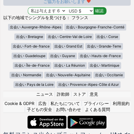
ご協力をお願いします
以下の地域でシングルを見つける： フランス
出会い Auvergne-Rhône-Alpes
出会い Bourgogne-Franche-Comté
出会い Bretagne
出会い Centre-Val de Loire
出会い Corse
出会い Fort-de-france
出会い Grand Est
出会い Grande-Terre
出会い Guadeloupe
出会い Guyane
出会い Hauts-de-France
出会い Île-de-France
出会い La Réunion
出会い Martinique
出会い Normandie
出会い Nouvelle-Aquitaine
出会い Occitanie
出会い Pays de la Loire
出会い Provence-Alpes-Côte d Azur
ニュース
|
詐欺師
|
ストア
|
意見
Cookie & GDPR
|
広告
|
私たちについて
|
プライバシー
|
利用規約
|
子どもの安全
|
お問い合わせ
|
よくある質問