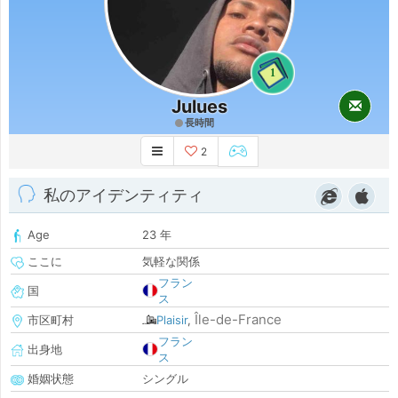
1
Julues
長時間
2
私のアイデンティティ
Age
23 年
ここに
気軽な関係
フラン
国
ス
Île-de-France
市区町村
Plaisir
,
フラン
出身地
ス
婚姻状態
シングル