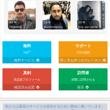
43 年
38 年
20 年
Chantilly
Montmorency
Ivry-sur-seine
無料
サポート
%
100
100%無料
無料サービス
聞く耳を持つモデレーター
真剣
訪問者
高品質プロフィール
頻繁に訪問される
確認済み品質
最高
私たちは最高のサービスを提供するために懸命に働いています。