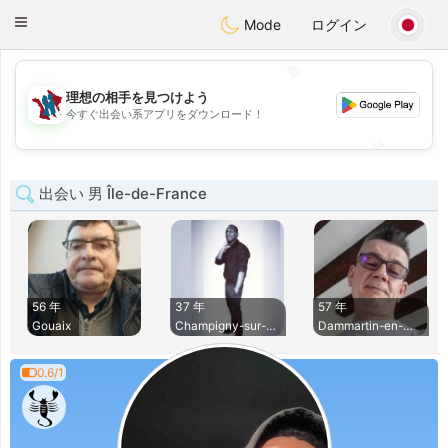
J
Taimerais
Toggle
Mode
ログイン
navigation
💖
理想の相手を見つけよう
💖
今すぐ出会い系アプリをダウンロード！
💕
💕
出会い 男 Île-de-France
56 年
37 年
57 年
Gouaix
Champigny-sur-Marn
Dammartin-en-Goele
0.6/1