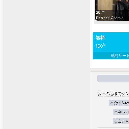
28 年
Decines-Charpie
無料
%
100
無料サー
以下の地域でシン
出会い Auver
出会い Gra
出会い Mar