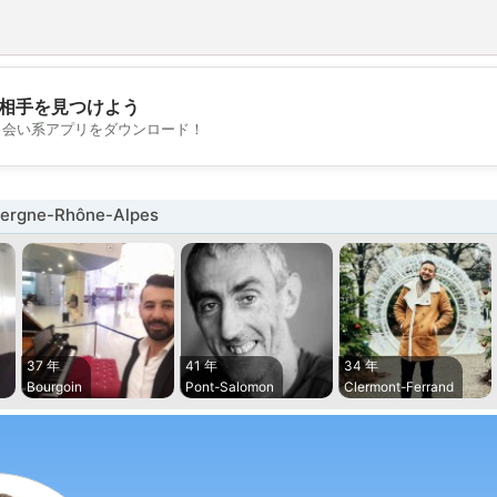
相手を見つけよう
💖
出会い系アプリをダウンロード！
💕
rgne-Rhône-Alpes
37 年
41 年
34 年
Bourgoin
Pont-Salomon
Clermont-Ferrand