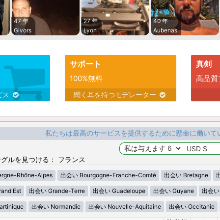
47 年
27 年
40 年
Givors
Lyon
Aubenas
サポート
真剣
100%無料
高品質
ビス
聞く耳を持つモデレーター
私たちは最高のサービスを提供するために懸命に働いて
グルを見つける： フランス
gne-Rhône-Alpes
出会い Bourgogne-Franche-Comté
出会い Bretagne
出
nd Est
出会い Grande-Terre
出会い Guadeloupe
出会い Guyane
出会い H
tinique
出会い Normandie
出会い Nouvelle-Aquitaine
出会い Occitanie