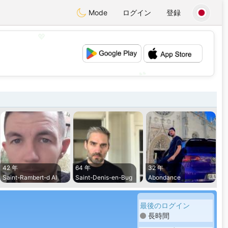
Mode
ログイン
登録
💖
💕
42 年
64 年
32 年
Saint-Rambert-d Al
Saint-Denis-en-Bug
Abondance
最後のログイン
長時間