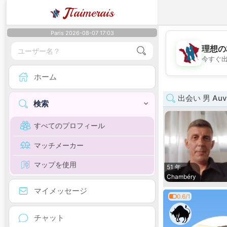
J
Taimerais
Paris 2026-08-07 17:03
理想の
今すぐ
ホーム
出会い 男 Auve
検索
すべてのプロフィール
マッチメーカー
マップを使用
51 年
Chambéry
マイメッセージ
0.6/1
チャット