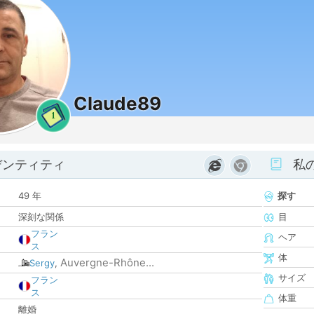
Claude89
1
デンティティ
私
49 年
探す
深刻な関係
目
フラン
ヘア
ス
体
Auvergne-Rhône...
Sergy
,
サイズ
フラン
ス
体重
離婚