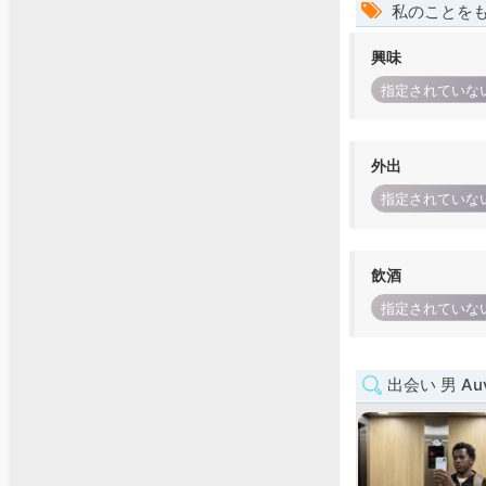
私のことを
興味
指定されていな
外出
指定されていな
飲酒
指定されていな
出会い 男 Auve