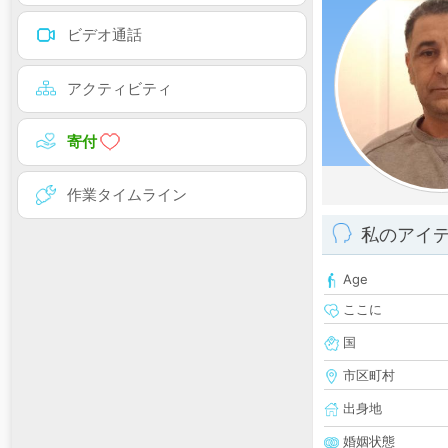
ビデオ通話
アクティビティ
寄付
作業タイムライン
私のアイ
Age
ここに
国
市区町村
出身地
婚姻状態