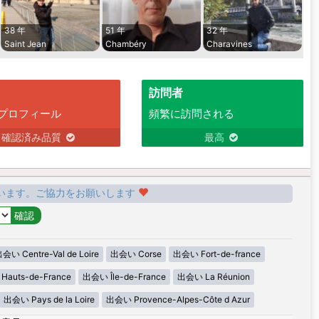
38 年
51 年
32 年
Saint Jean
Chambéry
Charavines
訪問者
プロフィール
頻繁に訪問される
確認済み品質
最高
います。ご協力をお願いします
会い Centre-Val de Loire
出会い Corse
出会い Fort-de-france
auts-de-France
出会い Île-de-France
出会い La Réunion
出会い Pays de la Loire
出会い Provence-Alpes-Côte d Azur