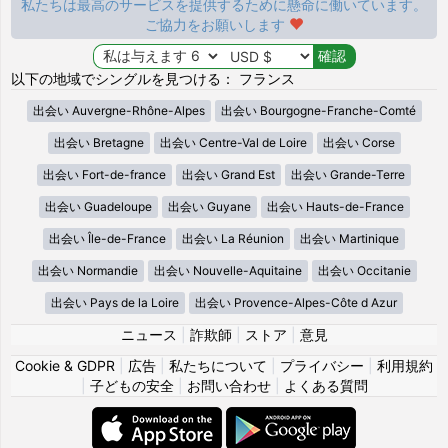
私たちは最高のサービスを提供するために懸命に働いています。
ご協力をお願いします
以下の地域でシングルを見つける： フランス
出会い Auvergne-Rhône-Alpes
出会い Bourgogne-Franche-Comté
出会い Bretagne
出会い Centre-Val de Loire
出会い Corse
出会い Fort-de-france
出会い Grand Est
出会い Grande-Terre
出会い Guadeloupe
出会い Guyane
出会い Hauts-de-France
出会い Île-de-France
出会い La Réunion
出会い Martinique
出会い Normandie
出会い Nouvelle-Aquitaine
出会い Occitanie
出会い Pays de la Loire
出会い Provence-Alpes-Côte d Azur
ニュース
|
詐欺師
|
ストア
|
意見
Cookie & GDPR
|
広告
|
私たちについて
|
プライバシー
|
利用規約
|
子どもの安全
|
お問い合わせ
|
よくある質問