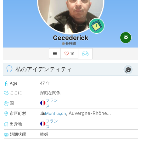
1
Cecederick
長時間
19
私のアイデンティティ
Age
47 年
ここに
深刻な関係
フラン
国
ス
Auvergne-Rhône...
市区町村
Montluçon
,
フラン
出身地
ス
婚姻状態
離婚