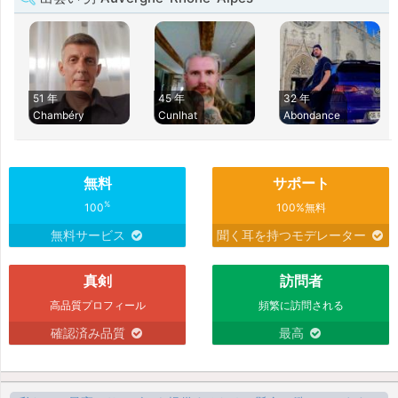
51 年
45 年
32 年
Chambéry
Cunlhat
Abondance
無料
サポート
%
100
100%無料
無料サービス
聞く耳を持つモデレーター
真剣
訪問者
高品質プロフィール
頻繁に訪問される
確認済み品質
最高