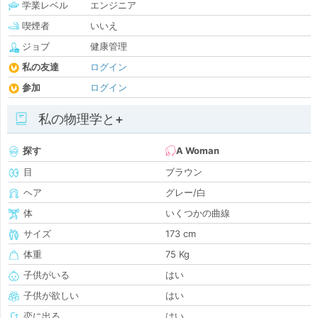
学業レベル
エンジニア
喫煙者
いいえ
ジョブ
健康管理
私の友達
ログイン
参加
ログイン
私の物理学と+
探す
A Woman
目
ブラウン
ヘア
グレー/白
体
いくつかの曲線
サイズ
173 cm
体重
75 Kg
子供がいる
はい
子供が欲しい
はい
恋に出る
はい