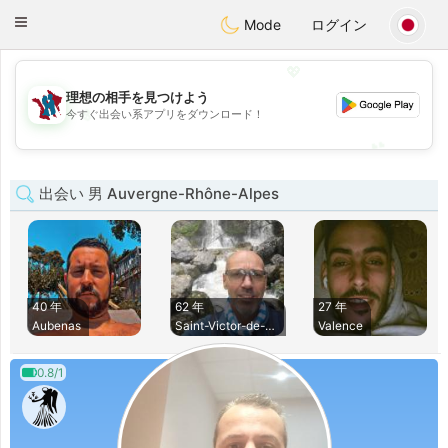
J
Taimerais
Toggle
Mode
ログイン
navigation
💖
理想の相手を見つけよう
💖
今すぐ出会い系アプリをダウンロード！
💕
💕
出会い 男 Auvergne-Rhône-Alpes
40 年
62 年
27 年
Aubenas
Saint-Victor-de-Ce
Valence
0.8/1