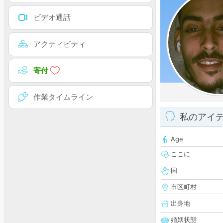
ビデオ通話
アクティビティ
寄付
作業タイムライン
私のアイ
Age
ここに
国
市区町村
出身地
婚姻状態