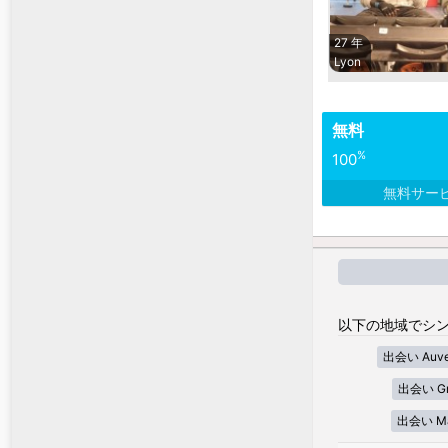
27 年
Lyon
無料
%
100
無料サー
以下の地域でシン
出会い Auver
出会い Gra
出会い Mar