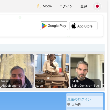
Mode
ログイン
登録
💖
💕
54 年
27 年
64 年
Aigueblanche
Lyon
Saint-Denis-en-Bug
最後のログイン
長時間