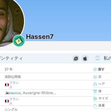
Hassen7
0
デンティティ
私
27 年
探す
深刻な関係
目
フラン
ヘア
ス
体
Auvergne-Rhône...
Valence
,
サイズ
フラン
ス
体重
シングル