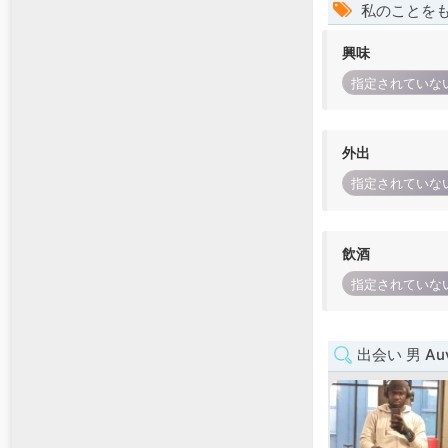
私のことを
興味
指定されていな
外出
指定されていな
飲酒
指定されていな
出会い 男 Auve