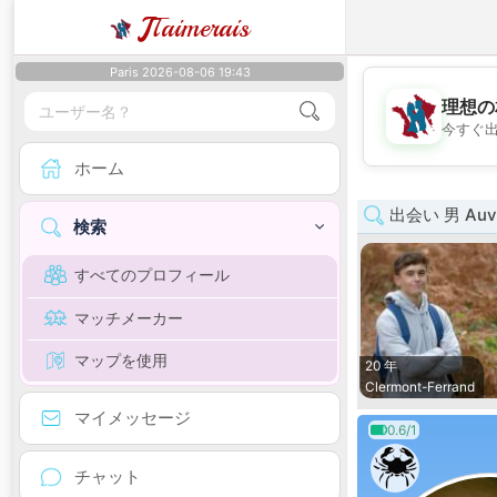
J
Taimerais
Paris 2026-08-06 19:43
理想の
今すぐ
ホーム
出会い 男 Auve
検索
すべてのプロフィール
マッチメーカー
マップを使用
20 年
Clermont-Ferrand
マイメッセージ
0.6/1
チャット