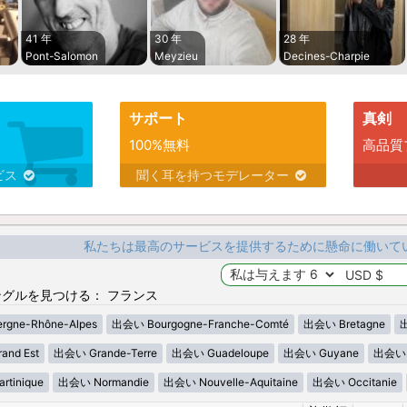
41 年
30 年
28 年
Pont-Salomon
Meyzieu
Decines-Charpie
サポート
真剣
100%無料
高品質
ビス
聞く耳を持つモデレーター
私たちは最高のサービスを提供するために懸命に働いて
グルを見つける： フランス
gne-Rhône-Alpes
出会い Bourgogne-Franche-Comté
出会い Bretagne
出
nd Est
出会い Grande-Terre
出会い Guadeloupe
出会い Guyane
出会い H
tinique
出会い Normandie
出会い Nouvelle-Aquitaine
出会い Occitanie