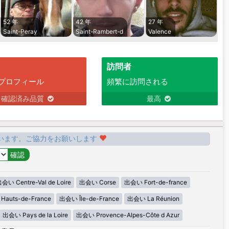
52 年
42 年
27 年
Saint-Peray
Saint-Rambert-d
Valence
訪問者
プロフィール
頻繁に訪問される
確認済み品質
最高
います。ご協力をお願いします
会い Centre-Val de Loire
出会い Corse
出会い Fort-de-france
auts-de-France
出会い Île-de-France
出会い La Réunion
出会い Pays de la Loire
出会い Provence-Alpes-Côte d Azur