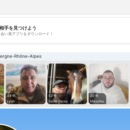
相手を見つけよう
💖
出会い系アプリをダウンロード！
💕
rgne-Rhône-Alpes
48 年
52 年
30 年
Lyon
Saint-Peray
Meyzieu