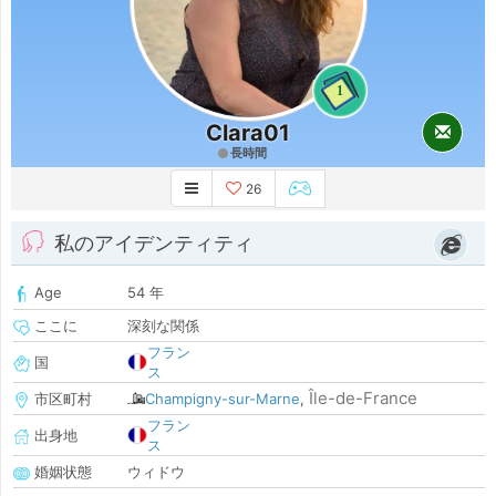
1
Clara01
長時間
26
私のアイデンティティ
Age
54 年
ここに
深刻な関係
フラン
国
ス
Île-de-France
市区町村
Champigny-sur-Marne
,
フラン
出身地
ス
婚姻状態
ウィドウ