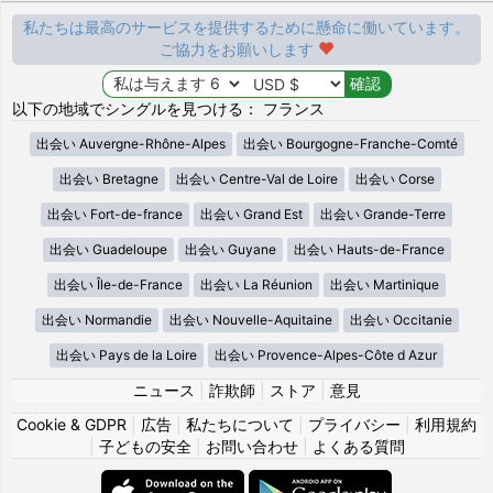
私たちは最高のサービスを提供するために懸命に働いています。
ご協力をお願いします
以下の地域でシングルを見つける： フランス
出会い Auvergne-Rhône-Alpes
出会い Bourgogne-Franche-Comté
出会い Bretagne
出会い Centre-Val de Loire
出会い Corse
出会い Fort-de-france
出会い Grand Est
出会い Grande-Terre
出会い Guadeloupe
出会い Guyane
出会い Hauts-de-France
出会い Île-de-France
出会い La Réunion
出会い Martinique
出会い Normandie
出会い Nouvelle-Aquitaine
出会い Occitanie
出会い Pays de la Loire
出会い Provence-Alpes-Côte d Azur
ニュース
|
詐欺師
|
ストア
|
意見
Cookie & GDPR
|
広告
|
私たちについて
|
プライバシー
|
利用規約
|
子どもの安全
|
お問い合わせ
|
よくある質問