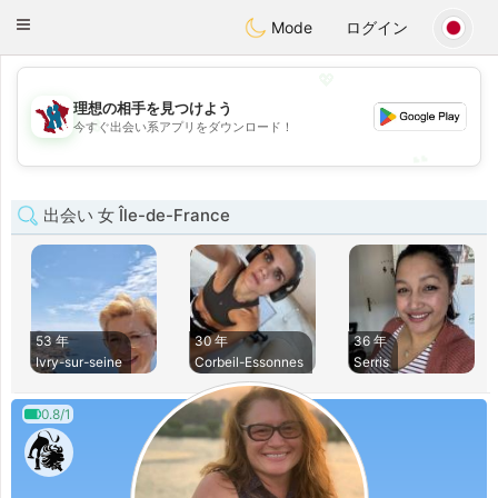
J
Taimerais
Toggle
Mode
ログイン
navigation
💖
理想の相手を見つけよう
💖
今すぐ出会い系アプリをダウンロード！
💕
💕
出会い 女 Île-de-France
53 年
30 年
36 年
Ivry-sur-seine
Corbeil-Essonnes
Serris
0.8/1