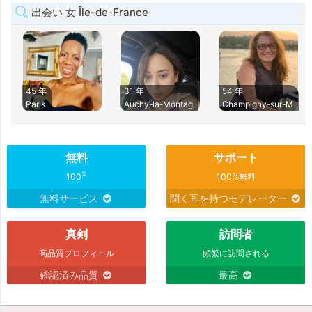
出会い 女 Île-de-France
45 年
31 年
54 年
Paris
Auchy-la-Montag
Champigny-sur-M
無料
サポート
%
100
100%無料
無料サービス
聞く耳を持つモデレーター
真剣
訪問者
高品質プロフィール
頻繁に訪問される
確認済み品質
最高