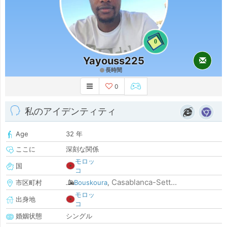
0
Yayouss225
長時間
0
私のアイデンティティ
Age
32 年
ここに
深刻な関係
モロッ
国
コ
Casablanca-Sett...
市区町村
Bouskoura
,
モロッ
出身地
コ
婚姻状態
シングル