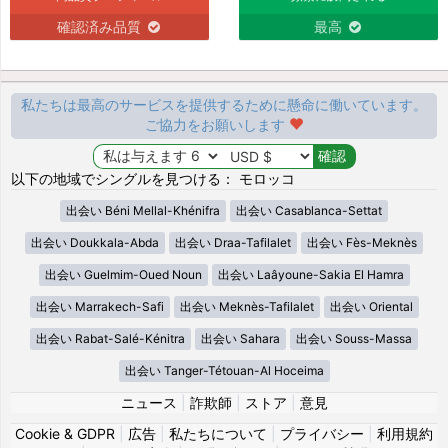
確認済み品質
最高
私たちは最高のサービスを提供するために懸命に働いています。
ご協力をお願いします
以下の地域でシングルを見つける： モロッコ
出会い Béni Mellal-Khénifra
出会い Casablanca-Settat
出会い Doukkala-Abda
出会い Draa-Tafilalet
出会い Fès-Meknès
出会い Guelmim-Oued Noun
出会い Laâyoune-Sakia El Hamra
出会い Marrakech-Safi
出会い Meknès-Tafilalet
出会い Oriental
出会い Rabat-Salé-Kénitra
出会い Sahara
出会い Souss-Massa
出会い Tanger-Tétouan-Al Hoceima
ニュース
|
詐欺師
|
ストア
|
意見
Cookie & GDPR
|
広告
|
私たちについて
|
プライバシー
|
利用規約