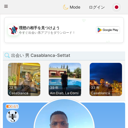
J
Taimerais
Toggle
Mode
ログイン
navigation
💖
理想の相手を見つけよう
💖
今すぐ出会い系アプリをダウンロード！
💕
💕
出会い 男 Casablanca-Settat
22 年
39 年
33 年
Casablanca
Ain Diab, La Corni
Casablanca
0.6/1