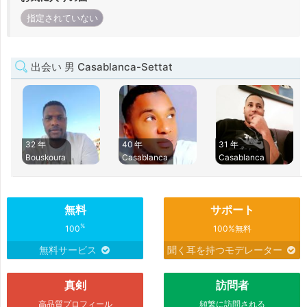
指定されていない
出会い 男 Casablanca-Settat
32 年
40 年
31 年
Bouskoura
Casablanca
Casablanca
無料
サポート
%
100
100%無料
無料サービス
聞く耳を持つモデレーター
真剣
訪問者
高品質プロフィール
頻繁に訪問される