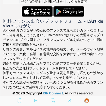
|
子どもの安全
|
お問い合わせ
|
よくある質問
無料フランス出会いプラットフォーム - L'Art de
Vivre つながり
Bonjour! 真のつながりのためのフランスで最もエレガントなコミュ
ニティを発見してください。Jtaimerais.frはパリの大通りからプロ
ヴァンスのブドウ園まで、フランス人シングルを結びつけ、生活の
芸術と本物の関係を祝います。
リヨンの美食、マルセイユの地中海の魅力、ボルドーのワイン地域
にいても、文化、会話、有意義な交際を大切にする相性の良いフラ
ンス人を見つけてください。
関係と友情への洗練されたフランス的アプローチを楽しみながら、
私たちの完全無料プラットフォームを体験してください。
何千ものフランス人シングルが量より質を重視する私たちの洗練さ
れたコミュニティを通じて完璧なマッチを発見しています。
すべての会話が何か素晴らしいものにつながる可能性があるフラン
ス的なつながりの芸術を受け入れてください。
© 2026 Copyright
ISN Connect
.
All rights reserved.