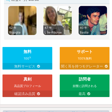
62 年
47 年
40 年
Biguglia
L Île-Rousse
Bastia
無料
サポート
%
100
100%無料
無料サービス
聞く耳を持つモデレーター
真剣
訪問者
高品質プロフィール
頻繁に訪問される
確認済み品質
最高