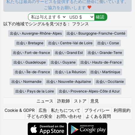
私たちは最高のサービスを提供するために懸命に働いています。
ご協力をお願いします
以下の地域でシングルを見つける： フランス
出会い Auvergne-Rhône-Alpes
出会い Bourgogne-Franche-Comté
出会い Bretagne
出会い Centre-Val de Loire
出会い Corse
出会い Fort-de-france
出会い Grand Est
出会い Grande-Terre
出会い Guadeloupe
出会い Guyane
出会い Hauts-de-France
出会い Île-de-France
出会い La Réunion
出会い Martinique
出会い Normandie
出会い Nouvelle-Aquitaine
出会い Occitanie
出会い Pays de la Loire
出会い Provence-Alpes-Côte d Azur
ニュース
|
詐欺師
|
ストア
|
意見
Cookie & GDPR
|
広告
|
私たちについて
|
プライバシー
|
利用規約
|
子どもの安全
|
お問い合わせ
|
よくある質問