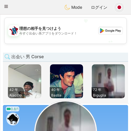
J
Taimerais
Toggle
Mode
ログイン
navigation
💖
理想の相手を見つけよう
💖
今すぐ出会い系アプリをダウンロード！
💕
💕
出会い 男 Corse
42 年
40 年
72 年
Ajaccio
Bastia
Biguglia
0.8/1