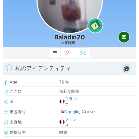
1
Baladin20
長時間
1
私のアイデンティティ
Age
72 年
ここに
深刻な関係
フラン
国
ス
Corse
市区町村
Biguglia
,
フラン
出身地
ス
婚姻状態
離婚