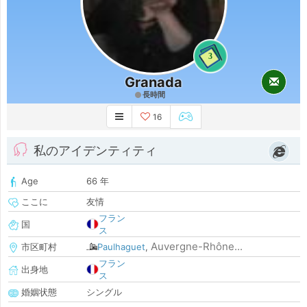
3
Granada
長時間
16
私のアイデンティティ
Age
66 年
ここに
友情
フラン
国
ス
Auvergne-Rhône...
市区町村
Paulhaguet
,
フラン
出身地
ス
婚姻状態
シングル