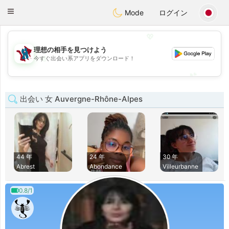
J
Taimerais
Toggle
Mode
ログイン
navigation
💖
理想の相手を見つけよう
💖
今すぐ出会い系アプリをダウンロード！
💕
💕
出会い 女 Auvergne-Rhône-Alpes
44 年
24 年
30 年
Abrest
Abondance
Villeurbanne
0.8/1