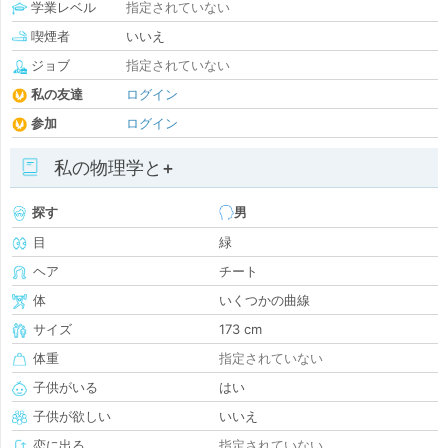
学業レベル
指定されていない
喫煙者
いいえ
ジョブ
指定されていない
私の友達
ログイン
参加
ログイン
私の物理学と+
探す
男
目
緑
ヘア
チート
体
いくつかの曲線
サイズ
173 cm
体重
指定されていない
子供がいる
はい
子供が欲しい
いいえ
恋に出る
指定されていない