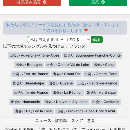
確認済み品質
最高
私たちは最高のサービスを提供するために懸命に働いています。
ご協力をお願いします
以下の地域でシングルを見つける： フランス
出会い Auvergne-Rhône-Alpes
出会い Bourgogne-Franche-Comté
出会い Bretagne
出会い Centre-Val de Loire
出会い Corse
出会い Fort-de-france
出会い Grand Est
出会い Grande-Terre
出会い Guadeloupe
出会い Guyane
出会い Hauts-de-France
出会い Île-de-France
出会い La Réunion
出会い Martinique
出会い Normandie
出会い Nouvelle-Aquitaine
出会い Occitanie
出会い Pays de la Loire
出会い Provence-Alpes-Côte d Azur
ニュース
|
詐欺師
|
ストア
|
意見
Cookie & GDPR
|
広告
|
私たちについて
|
プライバシー
|
利用規約