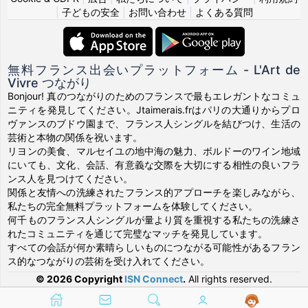
|
子どもの安全
|
お問い合わせ
|
よくある質問
無料フランス出会いプラットフォーム - L'Art de
Vivre つながり
Bonjour! 真のつながりのためのフランスで最もエレガントなコミュ
ニティを発見してください。Jtaimerais.frはパリの大通りからプロ
ヴァンスのブドウ園まで、フランス人シングルを結びつけ、生活の
芸術と本物の関係を祝います。
リヨンの美食、マルセイユの地中海の魅力、ボルドーのワイン地域
にいても、文化、会話、有意義な交際を大切にする相性の良いフラ
ンス人を見つけてください。
関係と友情への洗練されたフランス的アプローチを楽しみながら、
私たちの完全無料プラットフォームを体験してください。
何千ものフランス人シングルが量より質を重視する私たちの洗練さ
れたコミュニティを通じて完璧なマッチを発見しています。
すべての会話が何か素晴らしいものにつながる可能性があるフラン
ス的なつながりの芸術を受け入れてください。
© 2026 Copyright
ISN Connect
.
All rights reserved.