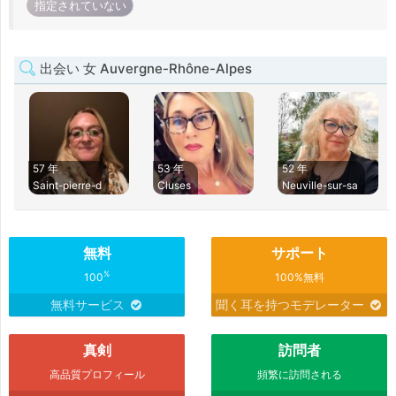
指定されていない
出会い 女 Auvergne-Rhône-Alpes
57 年
53 年
52 年
Saint-pierre-d
Cluses
Neuville-sur-sa
無料
サポート
%
100
100%無料
無料サービス
聞く耳を持つモデレーター
真剣
訪問者
高品質プロフィール
頻繁に訪問される