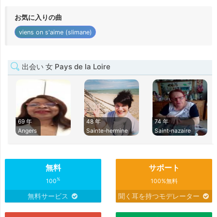
お気に入りの曲
viens on s'aime (slimane)
出会い 女 Pays de la Loire
69 年
48 年
74 年
Angers
Sainte-hermine
Saint-nazaire
無料
サポート
%
100
100%無料
無料サービス
聞く耳を持つモデレーター