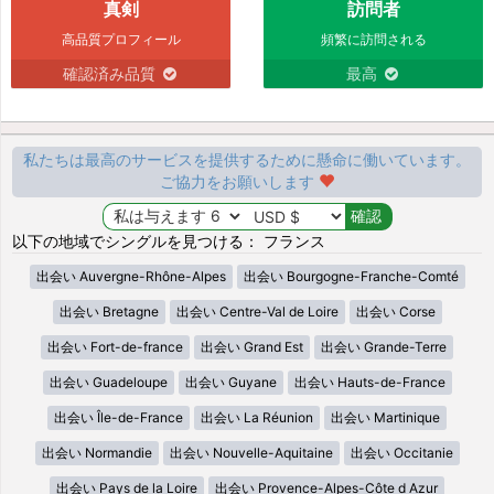
真剣
訪問者
高品質プロフィール
頻繁に訪問される
確認済み品質
最高
私たちは最高のサービスを提供するために懸命に働いています。
ご協力をお願いします
以下の地域でシングルを見つける： フランス
出会い Auvergne-Rhône-Alpes
出会い Bourgogne-Franche-Comté
出会い Bretagne
出会い Centre-Val de Loire
出会い Corse
出会い Fort-de-france
出会い Grand Est
出会い Grande-Terre
出会い Guadeloupe
出会い Guyane
出会い Hauts-de-France
出会い Île-de-France
出会い La Réunion
出会い Martinique
出会い Normandie
出会い Nouvelle-Aquitaine
出会い Occitanie
出会い Pays de la Loire
出会い Provence-Alpes-Côte d Azur