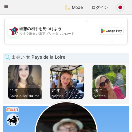
J
Taimerais
Toggle
Mode
ログイン
navigation
💖
理想の相手を見つけよう
💖
今すぐ出会い系アプリをダウンロード！
💕
💕
出会い 女 Pays de la Loire
41 年
31 年
46 年
Saint-ellier-du-ma
Nantes
Nantes
0.1/1