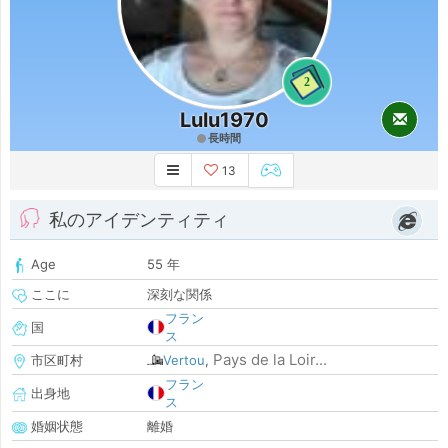
2
Lulu1970
長時間
13
私のアイデンティティ
Age
55 年
ここに
深刻な関係
フラン
国
ス
Pays de la Loir...
市区町村
Vertou
,
フラン
出身地
ス
婚姻状態
離婚