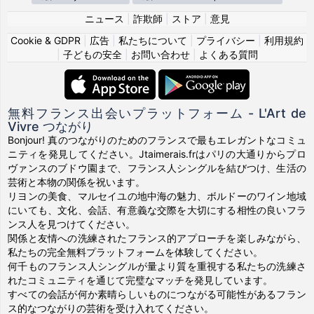
ニュース
|
詐欺師
|
ストア
|
意見
Cookie & GDPR
|
広告
|
私たちについて
|
プライバシー
|
利用規約
|
子どもの安全
|
お問い合わせ
|
よくある質問
無料フランス出会いプラットフォーム - L'Art de
Vivre つながり
Bonjour! 真のつながりのためのフランスで最もエレガントなコミュ
ニティを発見してください。Jtaimerais.frはパリの大通りからプロ
ヴァンスのブドウ園まで、フランス人シングルを結びつけ、生活の
芸術と本物の関係を祝います。
リヨンの美食、マルセイユの地中海の魅力、ボルドーのワイン地域
にいても、文化、会話、有意義な交際を大切にする相性の良いフラ
ンス人を見つけてください。
関係と友情への洗練されたフランス的アプローチを楽しみながら、
私たちの完全無料プラットフォームを体験してください。
何千ものフランス人シングルが量より質を重視する私たちの洗練さ
れたコミュニティを通じて完璧なマッチを発見しています。
すべての会話が何か素晴らしいものにつながる可能性があるフラン
ス的なつながりの芸術を受け入れてください。