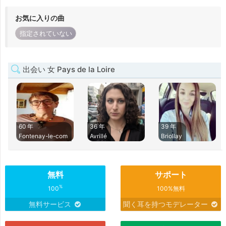
お気に入りの曲
指定されていない
出会い 女 Pays de la Loire
60 年
36 年
39 年
Fontenay-le-com
Avrillé
Briollay
無料
サポート
%
100
100%無料
無料サービス
聞く耳を持つモデレーター