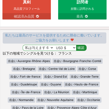
真剣
訪問者
高品質プロフィール
頻繁に訪問される
確認済み品質
最高
私たちは最高のサービスを提供するために懸命に働いています。
ご協力をお願いします
以下の地域でシングルを見つける： フランス
出会い Auvergne-Rhône-Alpes
出会い Bourgogne-Franche-Comté
出会い Bretagne
出会い Centre-Val de Loire
出会い Corse
出会い Fort-de-france
出会い Grand Est
出会い Grande-Terre
出会い Guadeloupe
出会い Guyane
出会い Hauts-de-France
出会い Île-de-France
出会い La Réunion
出会い Martinique
出会い Normandie
出会い Nouvelle-Aquitaine
出会い Occitanie
出会い Pays de la Loire
出会い Provence-Alpes-Côte d Azur