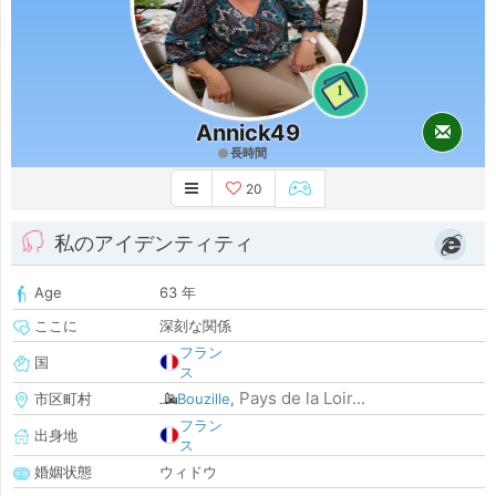
1
Annick49
長時間
20
私のアイデンティティ
Age
63 年
ここに
深刻な関係
フラン
国
ス
Pays de la Loir...
市区町村
Bouzille
,
フラン
出身地
ス
婚姻状態
ウィドウ