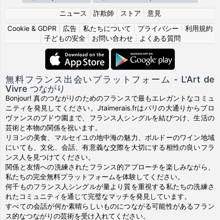
ニュース
|
詐欺師
|
ストア
|
意見
Cookie & GDPR
|
広告
|
私たちについて
|
プライバシー
|
利用規約
|
子どもの安全
|
お問い合わせ
|
よくある質問
無料フランス出会いプラットフォーム - L'Art de
Vivre つながり
Bonjour! 真のつながりのためのフランスで最もエレガントなコミュ
ニティを発見してください。Jtaimerais.frはパリの大通りからプロ
ヴァンスのブドウ園まで、フランス人シングルを結びつけ、生活の
芸術と本物の関係を祝います。
リヨンの美食、マルセイユの地中海の魅力、ボルドーのワイン地域
にいても、文化、会話、有意義な交際を大切にする相性の良いフラ
ンス人を見つけてください。
関係と友情への洗練されたフランス的アプローチを楽しみながら、
私たちの完全無料プラットフォームを体験してください。
何千ものフランス人シングルが量より質を重視する私たちの洗練さ
れたコミュニティを通じて完璧なマッチを発見しています。
すべての会話が何か素晴らしいものにつながる可能性があるフラン
ス的なつながりの芸術を受け入れてください。