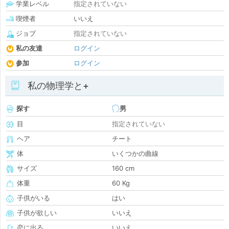
学業レベル
指定されていない
喫煙者
いいえ
ジョブ
指定されていない
私の友達
ログイン
参加
ログイン
私の物理学と+
探す
男
目
指定されていない
ヘア
チート
体
いくつかの曲線
サイズ
160 cm
体重
60 Kg
子供がいる
はい
子供が欲しい
いいえ
恋に出る
いいえ