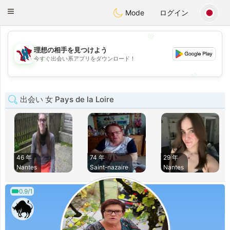
J
Taimerais
Toggle
Mode
ログイン
navigation
💖
理想の相手を見つけよう
💖
今すぐ出会い系アプリをダウンロード！
💕
💕
出会い 女 Pays de la Loire
46 年
74 年
29 年
Nantes
Saint-nazaire
Nantes
0.9/1