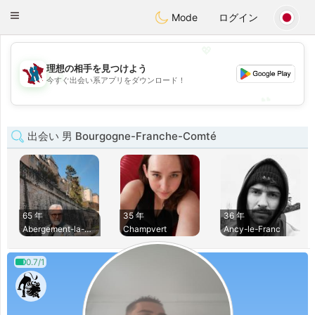
J
Taimerais
Toggle
Mode
ログイン
navigation
💖
理想の相手を見つけよう
💖
今すぐ出会い系アプリをダウンロード！
💕
💕
出会い 男 Bourgogne-Franche-Comté
65 年
35 年
36 年
Abergement-la-Ronc
Champvert
Ancy-le-Franc
0.7/1