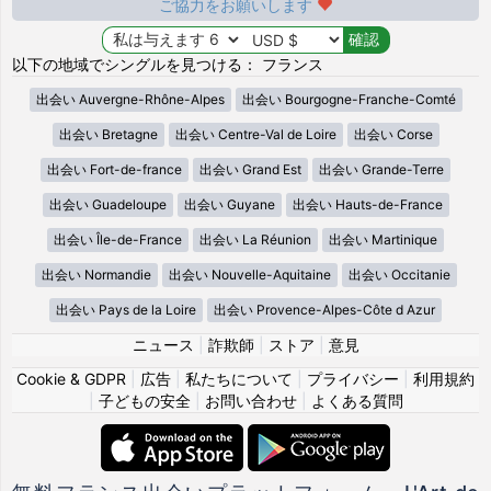
ご協力をお願いします
以下の地域でシングルを見つける： フランス
出会い Auvergne-Rhône-Alpes
出会い Bourgogne-Franche-Comté
出会い Bretagne
出会い Centre-Val de Loire
出会い Corse
出会い Fort-de-france
出会い Grand Est
出会い Grande-Terre
出会い Guadeloupe
出会い Guyane
出会い Hauts-de-France
出会い Île-de-France
出会い La Réunion
出会い Martinique
出会い Normandie
出会い Nouvelle-Aquitaine
出会い Occitanie
出会い Pays de la Loire
出会い Provence-Alpes-Côte d Azur
ニュース
|
詐欺師
|
ストア
|
意見
Cookie & GDPR
|
広告
|
私たちについて
|
プライバシー
|
利用規約
|
子どもの安全
|
お問い合わせ
|
よくある質問