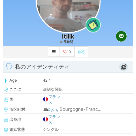
1
Itilik
長時間
0
私のアイデンティティ
Age
42 年
ここに
深刻な関係
フラン
国
ス
Bourgogne-Franc...
市区町村
Dijon
,
フラン
出身地
ス
婚姻状態
シングル