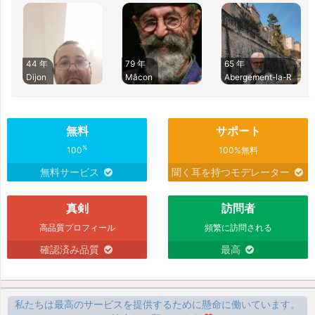
44 年
79 年
65 年
Dijon
Mâcon
Abergement-la-R
無料
サポート
%
100
100%無料
無料サービス
聞く耳を持つモデレーター
真剣
訪問者
高品質プロフィール
頻繁に訪問される
確認済み品質
最高
私たちは最高のサービスを提供するために懸命に働いています。