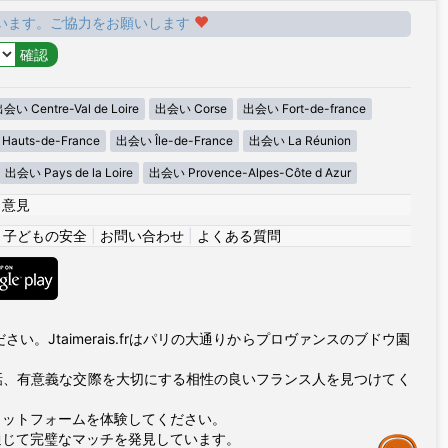
います。ご協力をお願いします
会い Centre-Val de Loire
出会い Corse
出会い Fort-de-france
auts-de-France
出会い Île-de-France
出会い La Réunion
出会い Pays de la Loire
出会い Provence-Alpes-Côte d Azur
|
意見
|
子どもの安全
|
お問い合わせ
|
よくある質問
い。Jtaimerais.frはパリの大通りからプロヴァンスのブドウ園
話、有意義な交際を大切にする相性の良いフランス人を見つけてく
ラットフォームを体験してください。
通じて完璧なマッチを発見しています。
Assistance