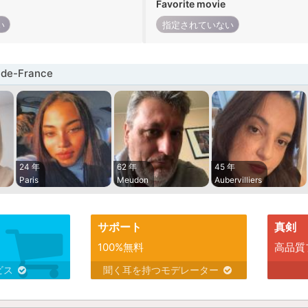
Favorite movie
い
指定されていない
de-France
24 年
62 年
45 年
Paris
Meudon
Aubervilliers
サポート
真剣
100%無料
高品質
ビス
聞く耳を持つモデレーター