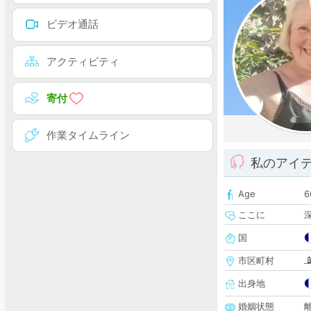
ビデオ通話
アクティビティ
寄付
作業タイムライン
私のアイ
Age
6
ここに
国
市区町村
出身地
婚姻状態