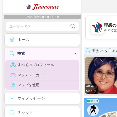
J
Taimerais
Paris 2026-08-09 10:09
理想の
今すぐ
ホーム
出会い 女 Île-d
検索
すべてのプロフィール
マッチメーカー
マップを使用
40 年
Meaux
マイメッセージ
0.7/1
チャット