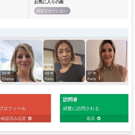
お気に入りの曲
指定されていない
50 年
48 年
37 年
Chatou
Paris
Paris
訪問者
プロフィール
頻繁に訪問される
確認済み品質
最高