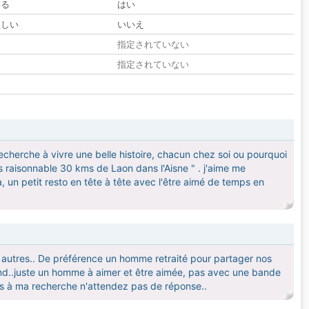
いる
はい
欲しい
いいえ
る
指定されていない
指定されていない
echerche à vivre une belle histoire, chacun chez soi ou pourquoi
 raisonnable 30 kms de Laon dans l'Aisne " . j'aime me
, un petit resto en tête à tête avec l'être aimé de temps en
es autres.. De préférence un homme retraité pour partager nos
-end..juste un homme à aimer et être aimée, pas avec une bande
as à ma recherche n'attendez pas de réponse..