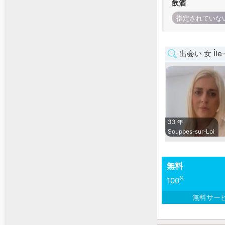
飲酒
指定されていな
出会い 女 Île-
33 年
Souppes-sur-Loi
無料
%
100
無料サー