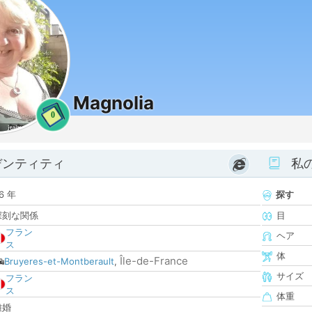
Magnolia
0
デンティティ
私
6 年
探す
深刻な関係
目
フラン
ヘア
ス
体
Île-de-France
Bruyeres-et-Montberault
,
サイズ
フラン
ス
体重
離婚