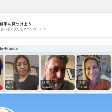
相手を見つけよう
💖
出会い系アプリをダウンロード！
💕
e-France
48 年
62 年
47 年
Paris
Meudon
Créteil