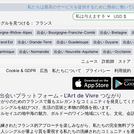
私たちは最高のサービスを提供するために懸命に働いて
グルを見つける： フランス
gne-Rhône-Alpes
出会い Bourgogne-Franche-Comté
出会い Bretagne
出
nd Est
出会い Grande-Terre
出会い Guadeloupe
出会い Guyane
出会い H
tinique
出会い Normandie
出会い Nouvelle-Aquitaine
出会い Occitanie
ニュース
|
詐欺師
|
ストア
Cookie & GDPR
|
広告
|
私たちについて
|
プライバシー
|
利用規約
いプラットフォーム - L'Art de Vivre つながり
真のつながりのためのフランスで最もエレガントなコミュニティを発見してくださ
人シングルを結びつけ、生活の芸術と本物の関係を祝います。
マルセイユの地中海の魅力、ボルドーのワイン地域にいても、文化、会
洗練されたフランス的アプローチを楽しみながら、私たちの完全無料プ
ス人シングルが量より質を重視する私たちの洗練されたコミュニティを