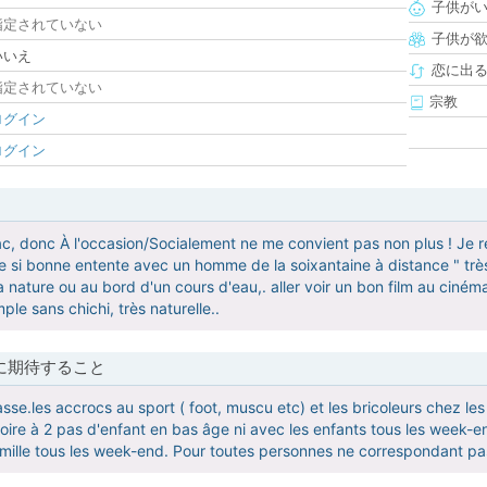
子供が
指定されていない
子供が
いいえ
恋に出
指定されていない
宗教
ログイン
ログイン
ac, donc À l'occasion/Socialement ne me convient pas non plus ! Je r
e si bonne entente avec un homme de la soixantaine à distance " très
nature ou au bord d'un cours d'eau,. aller voir un bon film au cinéma
mple sans chichi, très naturelle..
に期待すること
asse.les accrocs au sport ( foot, muscu etc) et les bricoleurs chez l
toire à 2 pas d'enfant en bas âge ni avec les enfants tous les week
amille tous les week-end. Pour toutes personnes ne correspondant p