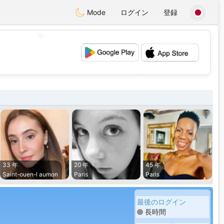
Mode
ログイン
登録
💖
💕
33 年
20 年
45 年
Saint-ouen-l aumon
Paris
Paris
最後のログイン
長時間