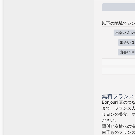
以下の地域でシン
出会い Auver
出会い Gra
出会い Mar
無料フランス出会
Bonjour! 
まで、フランス
リヨンの美食、
ださい。
関係と友情への
何千ものフラン