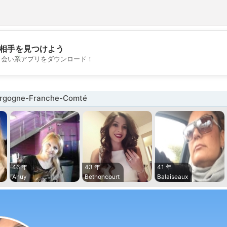
相手を見つけよう
💖
出会い系アプリをダウンロード！
💕
gogne-Franche-Comté
46 年
43 年
41 年
Ahuy
Bethoncourt
Balaiseaux