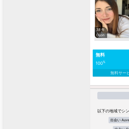
38 年
Dijon
無料
%
100
無料サー
以下の地域でシン
出会い Auver