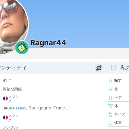
Ragnar44
1
デンティティ
私
41 年
探す
深刻な関係
目
フラン
ヘア
ス
体
Bourgogne-Franc...
Balaiseaux
,
サイズ
フラン
ス
体重
シングル