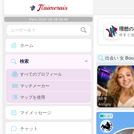
J
Taimerais
Paris 2026-08-08 05:46
理想の
今すぐ
ホーム
出会い 女 Bour
検索
すべてのプロフィール
マッチメーカー
マップを使用
40 年
Antigny
マイメッセージ
0.8/1
チャット