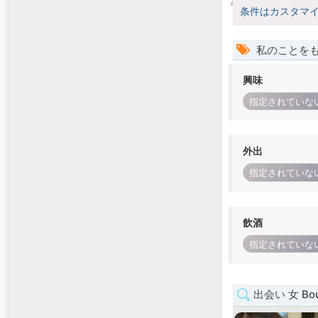
条件はカスタマ
私のことを
興味
指定されていな
外出
指定されていな
飲酒
指定されていな
出会い 女 Bour