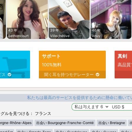
43 年
39 年
46 年
Bethoncourt
Villechétive
Ahuy
サポート
真剣
100%無料
高品質
ビス
聞く耳を持つモデレーター
私たちは最高のサービスを提供するために懸命に働いて
グルを見つける： フランス
gne-Rhône-Alpes
出会い Bourgogne-Franche-Comté
出会い Bretagne
出