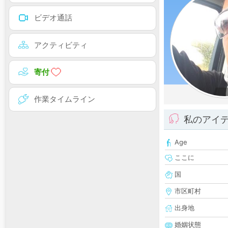
ビデオ通話
アクティビティ
寄付
作業タイムライン
私のアイ
Age
ここに
国
市区町村
出身地
婚姻状態