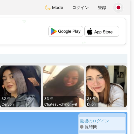
Mode
ログイン
登録
💖
💕
32 年
33 年
38 年
Cervon
Chateau-chinon-vil
Dijon
最後のログイン
長時間