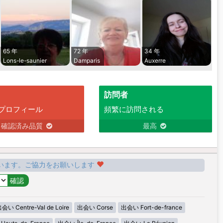
65 年
72 年
34 年
Lons-le-saunier
Damparis
Auxerre
訪問者
プロフィール
頻繁に訪問される
確認済み品質
最高
います。ご協力をお願いします
会い Centre-Val de Loire
出会い Corse
出会い Fort-de-france