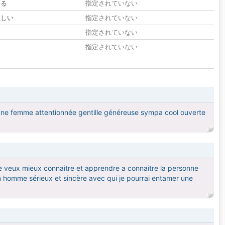
いる
指定されていない
欲しい
指定されていない
る
指定されていない
指定されていない
s une femme attentionnée gentille généreuse sympa cool ouverte
 je veux mieux connaitre et apprendre a connaitre la personne
 un homme sérieux et sincère avec qui je pourrai entamer une