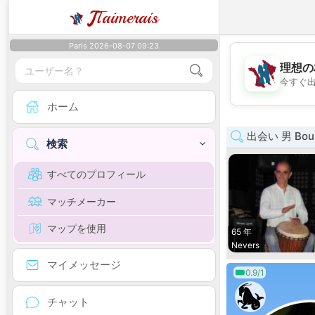
J
Taimerais
Paris 2026-08-07 09:23
理想の
今すぐ
ホーム
出会い 男 Bour
検索
すべてのプロフィール
マッチメーカー
マップを使用
65 年
Nevers
マイメッセージ
0.9/1
チャット