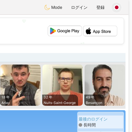
Mode
ログイン
登録
💖
💕
18 年
32 年
49 年
Arlay
Nuits-Saint-George
Besançon
最後のログイン
長時間