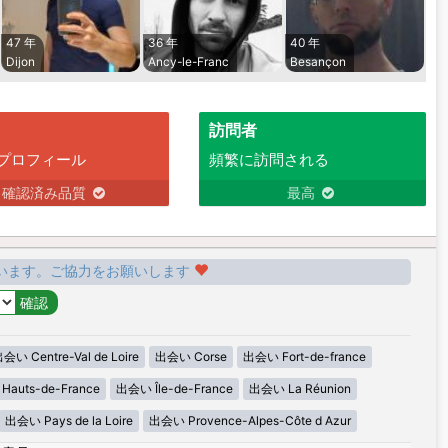
47 年
36 年
40 年
Dijon
Ancy-le-Franc
Besançon
訪問者
プロフィール
頻繁に訪問される
確認済み品質
最高
います。ご協力をお願いします
会い Centre-Val de Loire
出会い Corse
出会い Fort-de-france
auts-de-France
出会い Île-de-France
出会い La Réunion
出会い Pays de la Loire
出会い Provence-Alpes-Côte d Azur