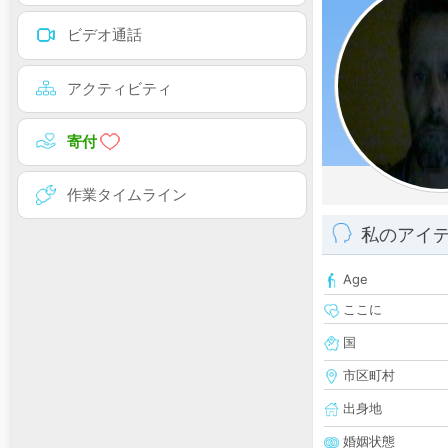
ビデオ通話
アクティビティ
寄付
作業タイムライン
私のアイ
Age
ここに
国
市区町村
出身地
婚姻状態