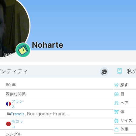
Noharte
3
デンティティ
私
60 年
探す
深刻な関係
目
フラン
ヘア
ス
体
Bourgogne-Franc...
Franois
,
サイズ
モロッ
コ
体重
シングル