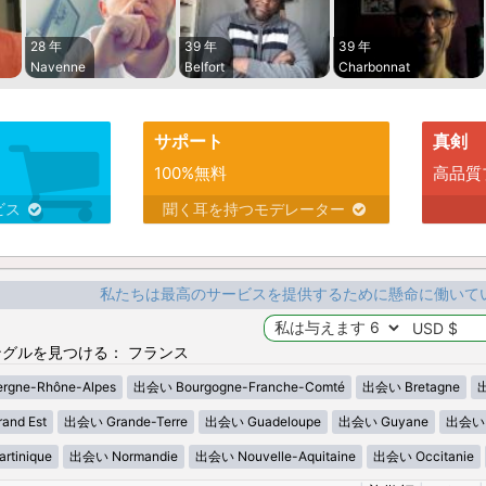
28 年
39 年
39 年
Navenne
Belfort
Charbonnat
サポート
真剣
100%無料
高品質
ビス
聞く耳を持つモデレーター
私たちは最高のサービスを提供するために懸命に働いて
グルを見つける： フランス
gne-Rhône-Alpes
出会い Bourgogne-Franche-Comté
出会い Bretagne
出
nd Est
出会い Grande-Terre
出会い Guadeloupe
出会い Guyane
出会い H
tinique
出会い Normandie
出会い Nouvelle-Aquitaine
出会い Occitanie