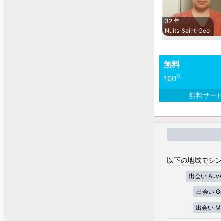
32 年
Nuits-Saint-Geo
無料
%
100
無料サー
以下の地域でシン
出会い Auver
出会い Gra
出会い Mar