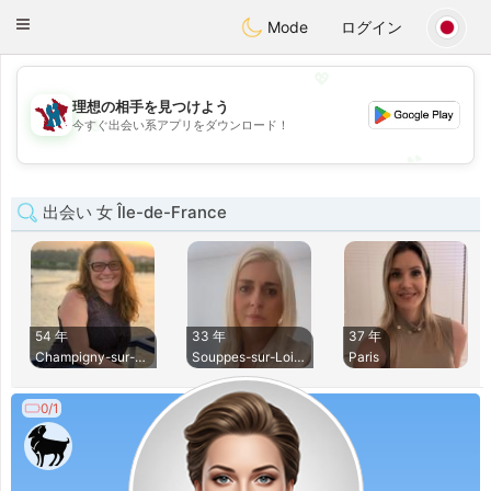
J
Taimerais
Toggle
Mode
ログイン
navigation
💖
理想の相手を見つけよう
💖
今すぐ出会い系アプリをダウンロード！
💕
💕
出会い 女 Île-de-France
54 年
33 年
37 年
Champigny-sur-Marn
Souppes-sur-Loing
Paris
0/1