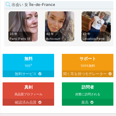
出会い 女 Île-de-France
35 年
40 年
42 年
Paris (Paris 18
Achicourt
Levallois-Perre
無料
サポート
%
100
100%無料
無料サービス
聞く耳を持つモデレーター
真剣
訪問者
高品質プロフィール
頻繁に訪問される
確認済み品質
最高