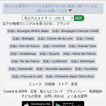
私たちは最高のサービスを提供するために懸命に働いています。
ご協力をお願いします
以下の地域でシングルを見つける： フランス
出会い Auvergne-Rhône-Alpes
出会い Bourgogne-Franche-Comté
出会い Bretagne
出会い Centre-Val de Loire
出会い Corse
出会い Fort-de-france
出会い Grand Est
出会い Grande-Terre
出会い Guadeloupe
出会い Guyane
出会い Hauts-de-France
出会い Île-de-France
出会い La Réunion
出会い Martinique
出会い Normandie
出会い Nouvelle-Aquitaine
出会い Occitanie
出会い Pays de la Loire
出会い Provence-Alpes-Côte d Azur
ニュース
|
詐欺師
|
ストア
|
意見
Cookie & GDPR
|
広告
|
私たちについて
|
プライバシー
|
利用規約
|
子どもの安全
|
お問い合わせ
|
よくある質問