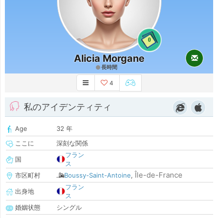
0
Alicia Morgane
長時間
4
私のアイデンティティ
Age
32 年
ここに
深刻な関係
フラン
国
ス
Île-de-France
市区町村
Boussy-Saint-Antoine
,
フラン
出身地
ス
婚姻状態
シングル