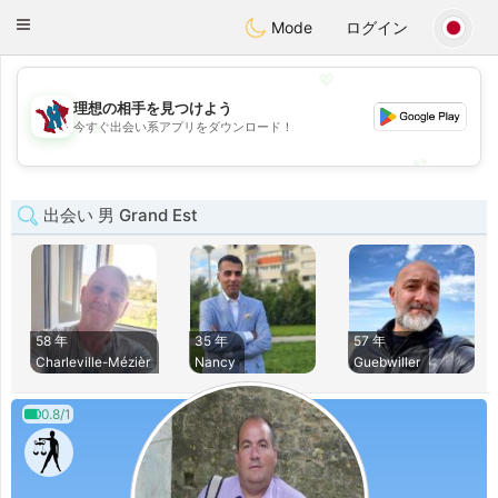
J
Taimerais
Toggle
Mode
ログイン
navigation
💖
理想の相手を見つけよう
💖
今すぐ出会い系アプリをダウンロード！
💕
💕
出会い 男 Grand Est
58 年
35 年
57 年
Charleville-Mézièr
Nancy
Guebwiller
0.8/1