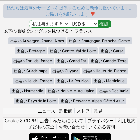
私たちは最高のサービスを提供するために懸命に働いています。
ご協力をお願いします
以下の地域でシングルを見つける： フランス
出会い Auvergne-Rhône-Alpes
出会い Bourgogne-Franche-Comté
出会い Bretagne
出会い Centre-Val de Loire
出会い Corse
出会い Fort-de-france
出会い Grand Est
出会い Grande-Terre
出会い Guadeloupe
出会い Guyane
出会い Hauts-de-France
出会い Île-de-France
出会い La Réunion
出会い Martinique
出会い Normandie
出会い Nouvelle-Aquitaine
出会い Occitanie
出会い Pays de la Loire
出会い Provence-Alpes-Côte d Azur
ニュース
|
詐欺師
|
ストア
|
意見
Cookie & GDPR
|
広告
|
私たちについて
|
プライバシー
|
利用規約
|
子どもの安全
|
お問い合わせ
|
よくある質問