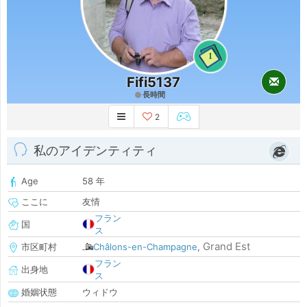
1
Fifi5137
長時間
2
私のアイデンティティ
Age
58 年
ここに
友情
フラン
国
ス
Grand Est
市区町村
Châlons-en-Champagne
,
フラン
出身地
ス
婚姻状態
ウィドウ