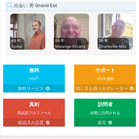
出会い 男 Grand Est
63 年
58 年
58 年
Epinal
Marange-Silvang
Charleville-Méz
無料
サポート
%
100
100%無料
無料サービス
聞く耳を持つモデレーター
真剣
訪問者
高品質プロフィール
頻繁に訪問される
確認済み品質
最高