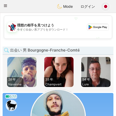
J
Taimerais
Toggle
Mode
ログイン
navigation
💖
理想の相手を見つけよう
💖
今すぐ出会い系アプリをダウンロード！
💕
💕
出会い 男 Bourgogne-Franche-Comté
28 年
35 年
54 年
Navenne
Champvert
Lure
0.7/1