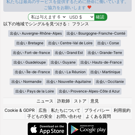
私たちは最高のサービスを提供するために懸命に働いています。
ご協力をお願いします
以下の地域でシングルを見つける： フランス
出会い Auvergne-Rhône-Alpes
出会い Bourgogne-Franche-Comté
出会い Bretagne
出会い Centre-Val de Loire
出会い Corse
出会い Fort-de-france
出会い Grand Est
出会い Grande-Terre
出会い Guadeloupe
出会い Guyane
出会い Hauts-de-France
出会い Île-de-France
出会い La Réunion
出会い Martinique
出会い Normandie
出会い Nouvelle-Aquitaine
出会い Occitanie
出会い Pays de la Loire
出会い Provence-Alpes-Côte d Azur
ニュース
|
詐欺師
|
ストア
|
意見
Cookie & GDPR
|
広告
|
私たちについて
|
プライバシー
|
利用規約
|
子どもの安全
|
お問い合わせ
|
よくある質問