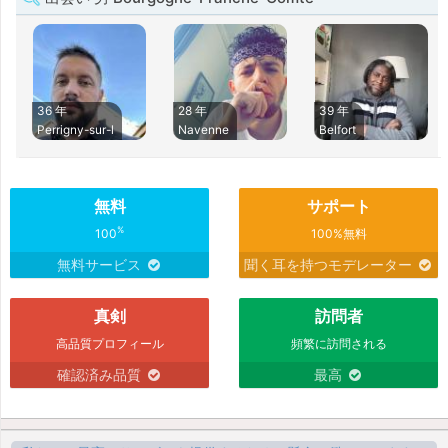
36 年
28 年
39 年
Perrigny-sur-l
Navenne
Belfort
無料
サポート
%
100
100%無料
無料サービス
聞く耳を持つモデレーター
真剣
訪問者
高品質プロフィール
頻繁に訪問される
確認済み品質
最高