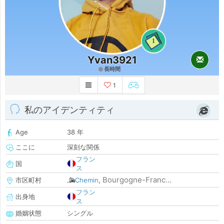
1
Yvan3921
長時間
1
私のアイデンティティ
Age
38 年
ここに
深刻な関係
フラン
国
ス
Bourgogne-Franc...
市区町村
Chemin
,
フラン
出身地
ス
婚姻状態
シングル