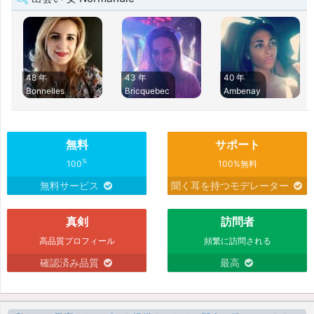
48 年
43 年
40 年
Bonnelles
Bricquebec
Ambenay
無料
サポート
%
100
100%無料
無料サービス
聞く耳を持つモデレーター
真剣
訪問者
高品質プロフィール
頻繁に訪問される
確認済み品質
最高