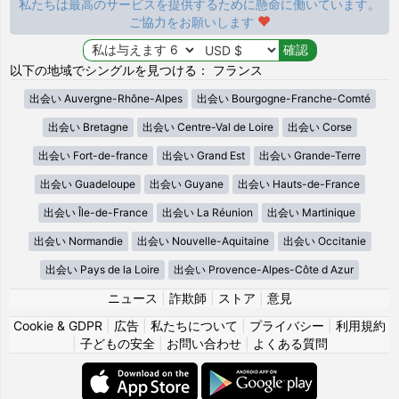
私たちは最高のサービスを提供するために懸命に働いています。
ご協力をお願いします
以下の地域でシングルを見つける： フランス
出会い Auvergne-Rhône-Alpes
出会い Bourgogne-Franche-Comté
出会い Bretagne
出会い Centre-Val de Loire
出会い Corse
出会い Fort-de-france
出会い Grand Est
出会い Grande-Terre
出会い Guadeloupe
出会い Guyane
出会い Hauts-de-France
出会い Île-de-France
出会い La Réunion
出会い Martinique
出会い Normandie
出会い Nouvelle-Aquitaine
出会い Occitanie
出会い Pays de la Loire
出会い Provence-Alpes-Côte d Azur
ニュース
|
詐欺師
|
ストア
|
意見
Cookie & GDPR
|
広告
|
私たちについて
|
プライバシー
|
利用規約
|
子どもの安全
|
お問い合わせ
|
よくある質問