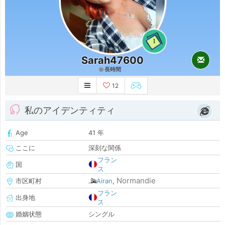
1
Sarah47600
長時間
12
私のアイデンティティ
Age
41 年
ここに
深刻な関係
フラン
国
ス
Normandie
市区町村
Airan
,
フラン
出身地
ス
婚姻状態
シングル