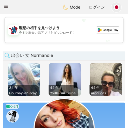
J
Taimerais
Toggle
Mode
ログイン
navigation
💖
理想の相手を見つけよう
💖
今すぐ出会い系アプリをダウンロード！
💕
💕
出会い 女 Normandie
34 年
44 年
44 年
Gournay-en-bray
Yville-sur-Seine
Argouges
0.6/1