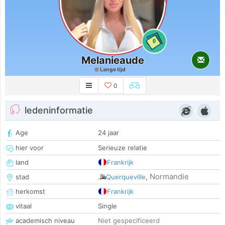
0
Melanieaude
Lange tijd
0
ledeninformatie
Age
24 jaar
hier voor
Serieuze relatie
land
Frankrijk
Normandie
stad
Querqueville
,
herkomst
Frankrijk
vitaal
Single
academisch niveau
Niet gespecificeerd