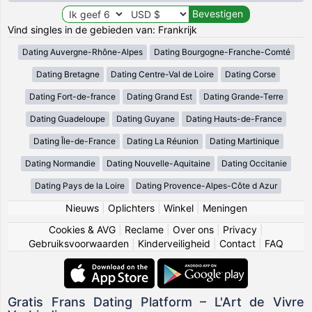
Vind singles in de gebieden van: Frankrijk
Dating Auvergne-Rhône-Alpes
Dating Bourgogne-Franche-Comté
Dating Bretagne
Dating Centre-Val de Loire
Dating Corse
Dating Fort-de-france
Dating Grand Est
Dating Grande-Terre
Dating Guadeloupe
Dating Guyane
Dating Hauts-de-France
Dating Île-de-France
Dating La Réunion
Dating Martinique
Dating Normandie
Dating Nouvelle-Aquitaine
Dating Occitanie
Dating Pays de la Loire
Dating Provence-Alpes-Côte d Azur
Nieuws
|
Oplichters
|
Winkel
|
Meningen
Cookies & AVG
|
Reclame
|
Over ons
|
Privacy
|
Gebruiksvoorwaarden
|
Kinderveiligheid
|
Contact
|
FAQ
Gratis Frans Dating Platform – L'Art de Vivre