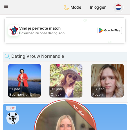
J
Taimerais
Toggle
Mode
Inloggen
navigation
💖
Vind je perfecte match
💖
Download nu onze dating-app!
💕
💕
Dating Vrouw Normandie
51 jaar
33 jaar
33 jaar
Bourneville
Cheux
Rouen
Verboden
0/1