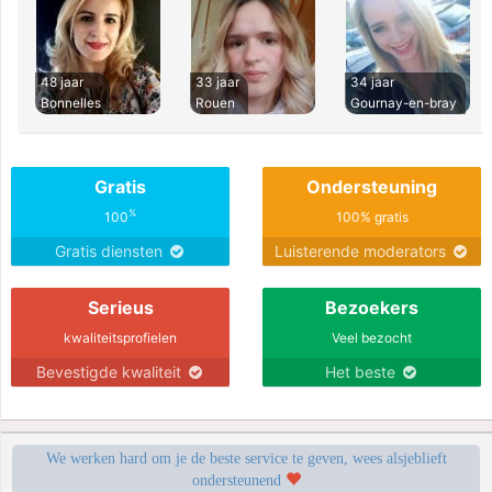
48 jaar
33 jaar
34 jaar
Bonnelles
Rouen
Gournay-en-bray
Gratis
Ondersteuning
%
100
100% gratis
Gratis diensten
Luisterende moderators
Serieus
Bezoekers
kwaliteitsprofielen
Veel bezocht
Bevestigde kwaliteit
Het beste
We werken hard om je de beste service te geven, wees alsjeblieft
ondersteunend