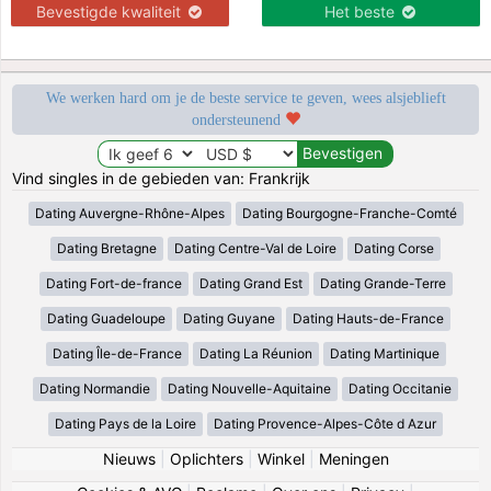
Bevestigde kwaliteit
Het beste
We werken hard om je de beste service te geven, wees alsjeblieft
ondersteunend
Vind singles in de gebieden van: Frankrijk
Dating Auvergne-Rhône-Alpes
Dating Bourgogne-Franche-Comté
Dating Bretagne
Dating Centre-Val de Loire
Dating Corse
Dating Fort-de-france
Dating Grand Est
Dating Grande-Terre
Dating Guadeloupe
Dating Guyane
Dating Hauts-de-France
Dating Île-de-France
Dating La Réunion
Dating Martinique
Dating Normandie
Dating Nouvelle-Aquitaine
Dating Occitanie
Dating Pays de la Loire
Dating Provence-Alpes-Côte d Azur
Nieuws
|
Oplichters
|
Winkel
|
Meningen