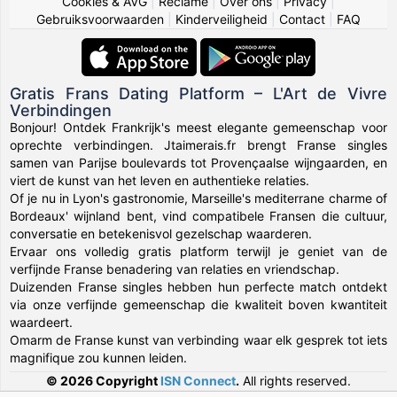
Cookies & AVG
|
Reclame
|
Over ons
|
Privacy
|
Gebruiksvoorwaarden
|
Kinderveiligheid
|
Contact
|
FAQ
Gratis Frans Dating Platform – L'Art de Vivre
Verbindingen
Bonjour! Ontdek Frankrijk's meest elegante gemeenschap voor
oprechte verbindingen. Jtaimerais.fr brengt Franse singles
samen van Parijse boulevards tot Provençaalse wijngaarden, en
viert de kunst van het leven en authentieke relaties.
Of je nu in Lyon's gastronomie, Marseille's mediterrane charme of
Bordeaux' wijnland bent, vind compatibele Fransen die cultuur,
conversatie en betekenisvol gezelschap waarderen.
Ervaar ons volledig gratis platform terwijl je geniet van de
verfijnde Franse benadering van relaties en vriendschap.
Duizenden Franse singles hebben hun perfecte match ontdekt
via onze verfijnde gemeenschap die kwaliteit boven kwantiteit
waardeert.
Omarm de Franse kunst van verbinding waar elk gesprek tot iets
magnifique zou kunnen leiden.
© 2026 Copyright
ISN Connect
.
All rights reserved.