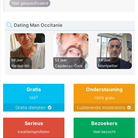
Niet gespecificeerd
Dating Man Occitanie
68 jaar
53 jaar
46 jaar
Ille-sur-têt
Capdenac-Gare
Montpellier
Gratis
Ondersteuning
%
100
100% gratis
Gratis diensten
Luisterende moderators
Serieus
Bezoekers
kwaliteitsprofielen
Veel bezocht