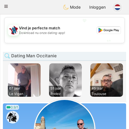
J
Taimerais
Toggle
Mode
Inloggen
navigation
💖
Vind je perfecte match
💖
Download nu onze dating-app!
💕
💕
Dating Man Occitanie
67 jaar
51 jaar
45 jaar
Le Vigan
Rodez
Toulouse
0.9/1