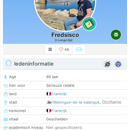
2
Fredsisco
Lange tijd
46
ledeninformatie
Age
49 jaar
hier voor
Serieuze relatie
land
Frankrijk
Occitanie
stad
Villelongue-de-la-salanque
,
herkomst
Frankrijk
vitaal
Gescheiden
academisch niveau
Niet gespecificeerd