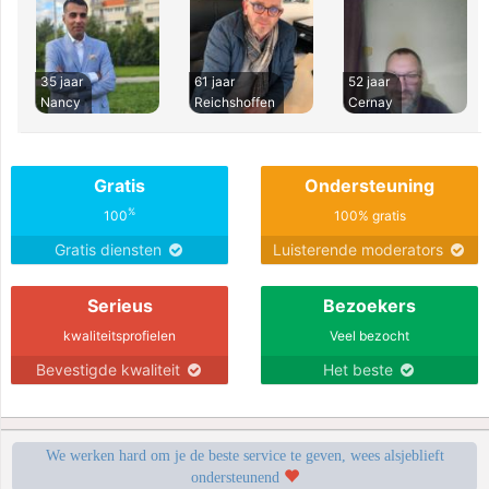
35 jaar
61 jaar
52 jaar
Nancy
Reichshoffen
Cernay
Gratis
Ondersteuning
%
100
100% gratis
Gratis diensten
Luisterende moderators
Serieus
Bezoekers
kwaliteitsprofielen
Veel bezocht
Bevestigde kwaliteit
Het beste
We werken hard om je de beste service te geven, wees alsjeblieft
ondersteunend