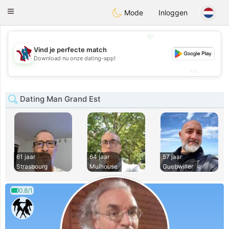
J
Taimerais
Toggle
Mode
Inloggen
navigation
💖
Vind je perfecte match
💖
Download nu onze dating-app!
💕
💕
Dating Man Grand Est
61 jaar
64 jaar
57 jaar
Strasbourg
Mulhouse
Guebwiller
0.8/1