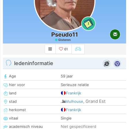
1
Pseudo11
Gisteren
61
ledeninformatie
Age
59 jaar
hier voor
Serieuze relatie
land
Frankrijk
Grand Est
stad
Mulhouse
,
herkomst
Frankrijk
vitaal
Single
academisch niveau
Niet gespecificeerd