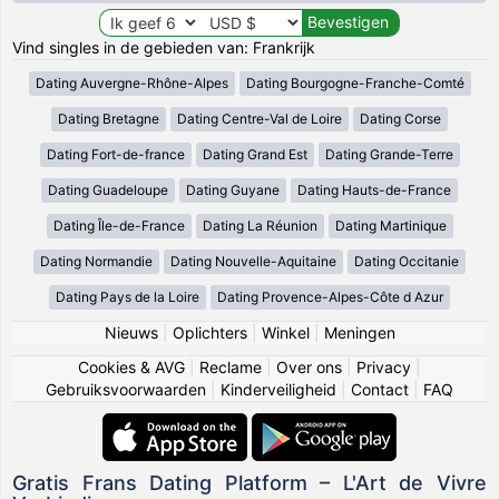
Vind singles in de gebieden van: Frankrijk
Dating Auvergne-Rhône-Alpes
Dating Bourgogne-Franche-Comté
Dating Bretagne
Dating Centre-Val de Loire
Dating Corse
Dating Fort-de-france
Dating Grand Est
Dating Grande-Terre
Dating Guadeloupe
Dating Guyane
Dating Hauts-de-France
Dating Île-de-France
Dating La Réunion
Dating Martinique
Dating Normandie
Dating Nouvelle-Aquitaine
Dating Occitanie
Dating Pays de la Loire
Dating Provence-Alpes-Côte d Azur
Nieuws
|
Oplichters
|
Winkel
|
Meningen
Cookies & AVG
|
Reclame
|
Over ons
|
Privacy
|
Gebruiksvoorwaarden
|
Kinderveiligheid
|
Contact
|
FAQ
Gratis Frans Dating Platform – L'Art de Vivre