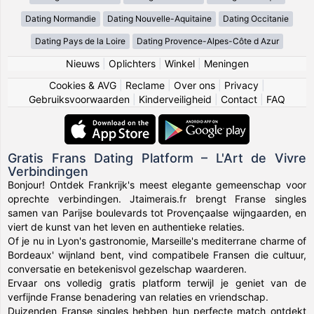
Dating Normandie
Dating Nouvelle-Aquitaine
Dating Occitanie
Dating Pays de la Loire
Dating Provence-Alpes-Côte d Azur
Nieuws
|
Oplichters
|
Winkel
|
Meningen
Cookies & AVG
|
Reclame
|
Over ons
|
Privacy
|
Gebruiksvoorwaarden
|
Kinderveiligheid
|
Contact
|
FAQ
Gratis Frans Dating Platform – L'Art de Vivre
Verbindingen
Bonjour! Ontdek Frankrijk's meest elegante gemeenschap voor
oprechte verbindingen. Jtaimerais.fr brengt Franse singles
samen van Parijse boulevards tot Provençaalse wijngaarden, en
viert de kunst van het leven en authentieke relaties.
Of je nu in Lyon's gastronomie, Marseille's mediterrane charme of
Bordeaux' wijnland bent, vind compatibele Fransen die cultuur,
conversatie en betekenisvol gezelschap waarderen.
Ervaar ons volledig gratis platform terwijl je geniet van de
verfijnde Franse benadering van relaties en vriendschap.
Duizenden Franse singles hebben hun perfecte match ontdekt