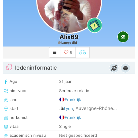
1
Alix69
Lange tijd
6
ledeninformatie
Age
31 jaar
hier voor
Serieuze relatie
land
Frankrijk
Auvergne-Rhône...
stad
Lyon
,
herkomst
Frankrijk
vitaal
Single
academisch niveau
Niet gespecificeerd