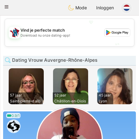
J
Taimerais
Toggle
Mode
Inloggen
navigation
💖
Vind je perfecte match
💖
Download nu onze dating-app!
💕
💕
Dating Vrouw Auvergne-Rhône-Alpes
57 jaar
52 jaar
45 jaar
Saint-pierre-d alb
Châtillon-en-Diois
Lyon
0.9/1