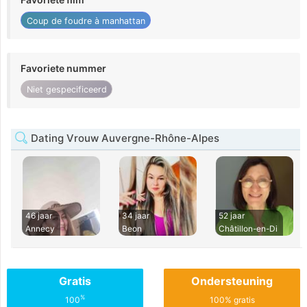
Coup de foudre à manhattan
Favoriete nummer
Niet gespecificeerd
Dating Vrouw Auvergne-Rhône-Alpes
46 jaar
34 jaar
52 jaar
Annecy
Beon
Châtillon-en-Di
Gratis
Ondersteuning
%
100
100% gratis