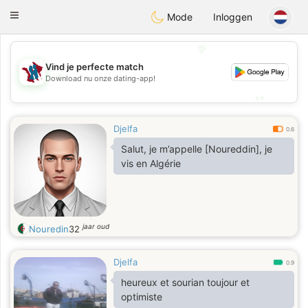
J
Taimerais
Toggle
Mode
Inloggen
navigation
💖
Vind je perfecte match
💖
Download nu onze dating-app!
💕
💕
Djelfa
0.6
Salut, je m’appelle [Noureddin], je
vis en Algérie
jaar oud
Nouredin
32
Djelfa
0.9
heureux et sourian toujour et
optimiste