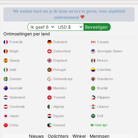
We werken hard om je de beste service te geven, wees alsjeblieft
ondersteunend
Ontmoetingen per land
Frankrijk
Duitsland
Canada
België
Zwitserland
Verenigde Staten
Spanje
Engeland
Mexico
Italië
Portugal
Colombia
Zweden
Gehandicapt
Huisdieren
Australië
Marokko
Brazilië
Nederland
Tunesië
Filipijnen
Oostenrijk
Algerije
Libanon
Japan
Egypte
Golf
China
Koeweit
Hele lijst
Nieuws
|
Oplichters
|
Winkel
|
Meningen