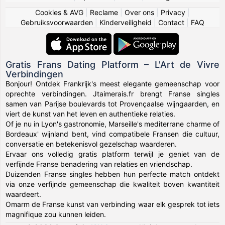
Cookies & AVG
|
Reclame
|
Over ons
|
Privacy
|
Gebruiksvoorwaarden
|
Kinderveiligheid
|
Contact
|
FAQ
Gratis Frans Dating Platform – L'Art de Vivre
Verbindingen
Bonjour! Ontdek Frankrijk's meest elegante gemeenschap voor
oprechte verbindingen. Jtaimerais.fr brengt Franse singles
samen van Parijse boulevards tot Provençaalse wijngaarden, en
viert de kunst van het leven en authentieke relaties.
Of je nu in Lyon's gastronomie, Marseille's mediterrane charme of
Bordeaux' wijnland bent, vind compatibele Fransen die cultuur,
conversatie en betekenisvol gezelschap waarderen.
Ervaar ons volledig gratis platform terwijl je geniet van de
verfijnde Franse benadering van relaties en vriendschap.
Duizenden Franse singles hebben hun perfecte match ontdekt
via onze verfijnde gemeenschap die kwaliteit boven kwantiteit
waardeert.
Omarm de Franse kunst van verbinding waar elk gesprek tot iets
magnifique zou kunnen leiden.