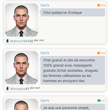
Djelfa
0.6
Chui quelqu'un d'unique
jaar oud
Mahrez1994
32
Djelfa
0.6
Chat gratuit et site de rencontre
100% gratuit avec messagerie
gratuite (tchat souhaitez, draguez
les femmes célibataires ou les
hommes en envoyant des
jaar oud
Monoplus
41
Djelfa
0.7
Je suis une personne simple,