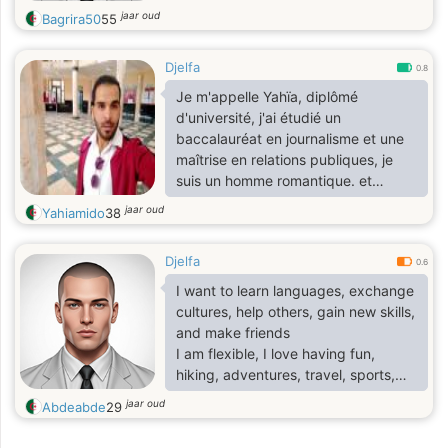
jaar oud
Bagrira50
55
Djelfa
0.8
Je m'appelle Yahïa, diplômé
d'université, j'ai étudié un
baccalauréat en journalisme et une
maîtrise en relations publiques, je
suis un homme romantique. et
affectueux ma personnalité est
jaar oud
Yahiamido
38
calme et ne tolère pas mes idées, je
respecte les autres et accepte leurs
Djelfa
opinions, je cherche une relation
0.6
sérieuse, j'aime la vie, les voyages,
I want to learn languages, exchange
la lecture, et j'aime aussi découvrir la
cultures, help others, gain new skills,
culture et leur langue
and make friends
I am flexible, I love having fun,
hiking, adventures, travel, sports,
camping I am good at repairing
jaar oud
Abdeabde
29
household and other things,
repairing computers and phones