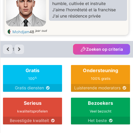
humble, cultivée et instruite
J'aime l'honnêteté et la franchise
J'ai une résidence privée
jaar oud
Mohdjam
48
1
Zoeken op criteria
Gratis
Ondersteuning
%
100
100% gratis
Gratis diensten
Luisterende moderators
Serieus
Bezoekers
kwaliteitsprofielen
Veel bezocht
Bevestigde kwaliteit
Het beste