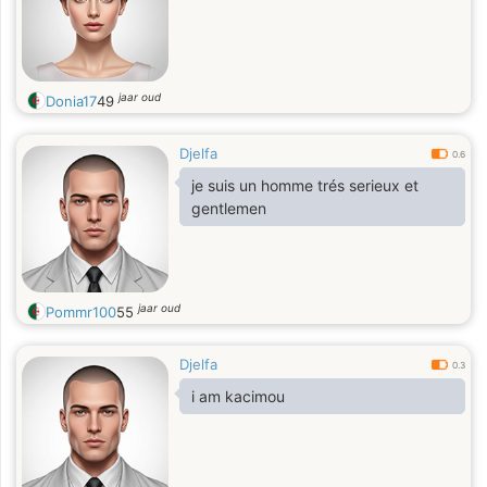
jaar oud
Donia17
49
Djelfa
0.6
je suis un homme trés serieux et
gentlemen
jaar oud
Pommr100
55
Djelfa
0.3
i am kacimou