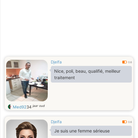
Djelfa
0.6
Nice, poli, beau, qualifié, meilleur
traitement
jaar oud
Med92
34
Djelfa
0.6
Je suis une femme sérieuse