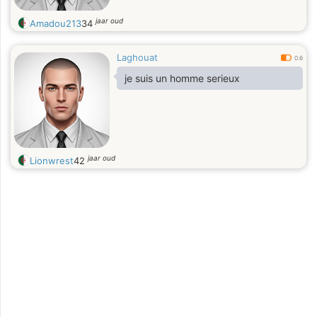
jaar oud
Amadou213
34
Laghouat
0.6
je suis un homme serieux
jaar oud
Lionwrest
42