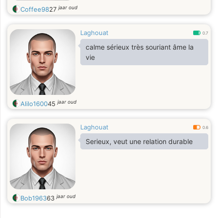
jaar oud
Coffee98
27
Laghouat
0.7
calme sérieux très souriant âme la
vie
jaar oud
Alilo1600
45
Laghouat
0.6
Serieux, veut une relation durable
jaar oud
Bob1963
63