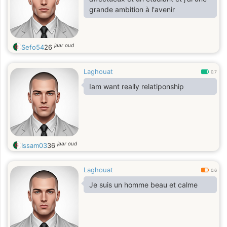
grande ambition à l'avenir
jaar oud
Sefo54
26
Laghouat
0.7
Iam want really relatiponship
jaar oud
Issam03
36
Laghouat
0.6
Je suis un homme beau et calme