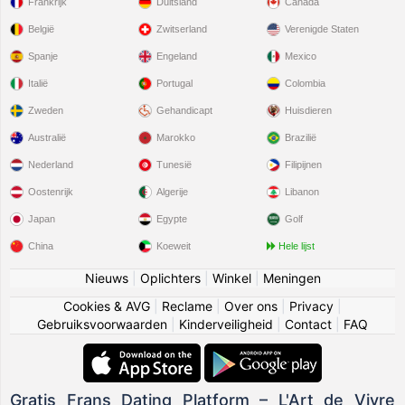
Frankrijk
Duitsland
Canada
België
Zwitserland
Verenigde Staten
Spanje
Engeland
Mexico
Italië
Portugal
Colombia
Zweden
Gehandicapt
Huisdieren
Australië
Marokko
Brazilië
Nederland
Tunesië
Filipijnen
Oostenrijk
Algerije
Libanon
Japan
Egypte
Golf
China
Koeweit
Hele lijst
Nieuws
|
Oplichters
|
Winkel
|
Meningen
Cookies & AVG
|
Reclame
|
Over ons
|
Privacy
|
Gebruiksvoorwaarden
|
Kinderveiligheid
|
Contact
|
FAQ
Gratis Frans Dating Platform – L'Art de Vivre