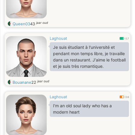
partage mon rire avant les moments
sérieux, et qui croit que les plus
belles histoires s’écrivent à deux.
jaar oud
Queen03
43
Laghouat
0.7
Je suis étudiant à l'université et
pendant mon temps libre, je travaille
dans un restaurant. J'aime le football
et je suis très romantique.
jaar oud
Bouanane
22
Laghouat
0.6
I'm an old soul lady who has a
modern heart