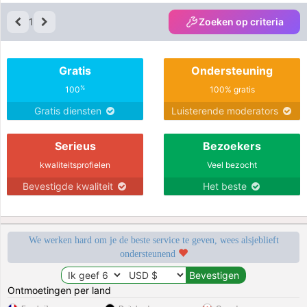
1
Zoeken op criteria
Gratis
Ondersteuning
%
100
100% gratis
Gratis diensten
Luisterende moderators
Serieus
Bezoekers
kwaliteitsprofielen
Veel bezocht
Bevestigde kwaliteit
Het beste
We werken hard om je de beste service te geven, wees alsjeblieft
ondersteunend
Ontmoetingen per land