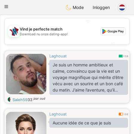
J
Taimerais
Toggle
Mode
Inloggen
navigation
💖
Vind je perfecte match
💖
Download nu onze dating-app!
💕
💕
Laghouat
0.8
Je suis un homme ambitieux et
calme, convaincu que la vie est un
voyage magnifique qui mérite d’être
vécu avec un sourire et un bon café
du matin. J’aime l’aventure, qu’il
s’agisse de découvrir une nouvelle
jaar oud
Saleh59
33
ville ou de goûter un plat inconnu.
Passionné de musique et de sport,
Laghouat
j’apprécie les conversations
0.6
profondes qui laissent une
Aucune idée de ce que je suis
empreinte dans le cœur. Je
recherche une partenaire qui