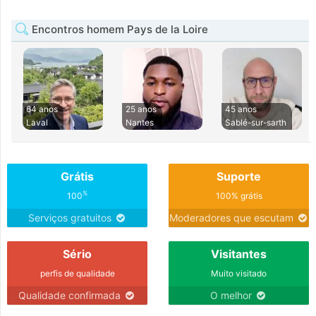
Encontros homem Pays de la Loire
64 anos
25 anos
45 anos
Laval
Nantes
Sablé-sur-sarth
Grátis
Suporte
%
100
100% grátis
Serviços gratuitos
Moderadores que escutam
Sério
Visitantes
perfis de qualidade
Muito visitado
Qualidade confirmada
O melhor