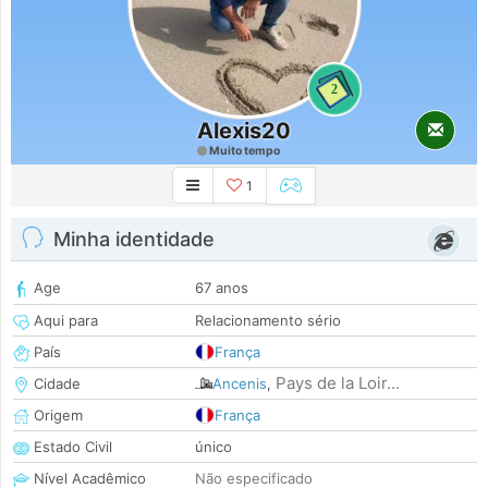
2
Alexis20
Muito tempo
1
Minha identidade
Age
67 anos
Aqui para
Relacionamento sério
País
França
Pays de la Loir...
Cidade
Ancenis
,
Origem
França
Estado Civil
único
Nível Acadêmico
Não especificado