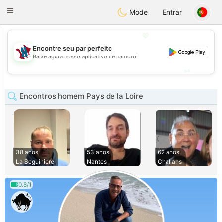
J
Taimerais
Toggle
Mode
Entrar
navigation
💖
Encontre seu par perfeito
💖
Baixe agora nosso aplicativo de namoro!
💕
💕
Encontros homem Pays de la Loire
38 anos
53 anos
62 anos
La Seguiniere
Nantes
Challans
0.8/1