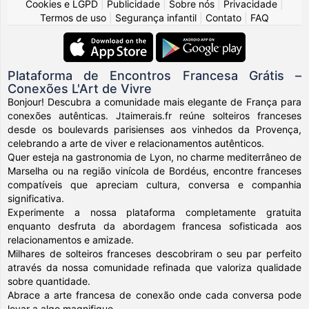
Cookies e LGPD
|
Publicidade
|
Sobre nós
|
Privacidade
|
Termos de uso
|
Segurança infantil
|
Contato
|
FAQ
Plataforma de Encontros Francesa Grátis –
Conexões L'Art de Vivre
Bonjour! Descubra a comunidade mais elegante de França para
conexões autênticas. Jtaimerais.fr reúne solteiros franceses
desde os boulevards parisienses aos vinhedos da Provença,
celebrando a arte de viver e relacionamentos autênticos.
Quer esteja na gastronomia de Lyon, no charme mediterrâneo de
Marselha ou na região vinícola de Bordéus, encontre franceses
compatíveis que apreciam cultura, conversa e companhia
significativa.
Experimente a nossa plataforma completamente gratuita
enquanto desfruta da abordagem francesa sofisticada aos
relacionamentos e amizade.
Milhares de solteiros franceses descobriram o seu par perfeito
através da nossa comunidade refinada que valoriza qualidade
sobre quantidade.
Abrace a arte francesa de conexão onde cada conversa pode
levar a algo magnifique.