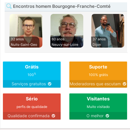
Encontros homem Bourgogne-Franche-Comté
32 anos
60 anos
37 anos
Nuits-Saint-Geo
Neuvy-sur-Loire
Dijon
Grátis
Suporte
%
100
100% grátis
Serviços gratuitos
Moderadores que escutam
Sério
Visitantes
perfis de qualidade
Muito visitado
Qualidade confirmada
O melhor