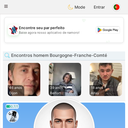
J
Taimerais
Toggle
Mode
Entrar
navigation
💖
Encontre seu par perfeito
💖
Baixe agora nosso aplicativo de namoro!
💕
💕
Encontros homem Bourgogne-Franche-Comté
46 anos
39 anos
18 anos
Dijon
Belfort
Arlay
0.7/1