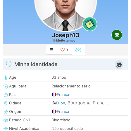
0
Joseph13
Muito tempo
3
Minha identidade
Age
63 anos
Aqui para
Relacionamento sério
País
França
Bourgogne-Franc...
Cidade
Dijon
,
Origem
França
Estado Civil
Divorciado
Nível Acadêmico
Não especificado