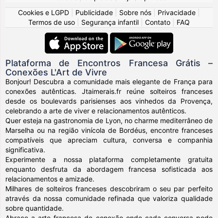
Cookies e LGPD
|
Publicidade
|
Sobre nós
|
Privacidade
|
Termos de uso
|
Segurança infantil
|
Contato
|
FAQ
Plataforma de Encontros Francesa Grátis –
Conexões L'Art de Vivre
Bonjour! Descubra a comunidade mais elegante de França para
conexões autênticas. Jtaimerais.fr reúne solteiros franceses
desde os boulevards parisienses aos vinhedos da Provença,
celebrando a arte de viver e relacionamentos autênticos.
Quer esteja na gastronomia de Lyon, no charme mediterrâneo de
Marselha ou na região vinícola de Bordéus, encontre franceses
compatíveis que apreciam cultura, conversa e companhia
significativa.
Experimente a nossa plataforma completamente gratuita
enquanto desfruta da abordagem francesa sofisticada aos
relacionamentos e amizade.
Milhares de solteiros franceses descobriram o seu par perfeito
através da nossa comunidade refinada que valoriza qualidade
sobre quantidade.
Abrace a arte francesa de conexão onde cada conversa pode