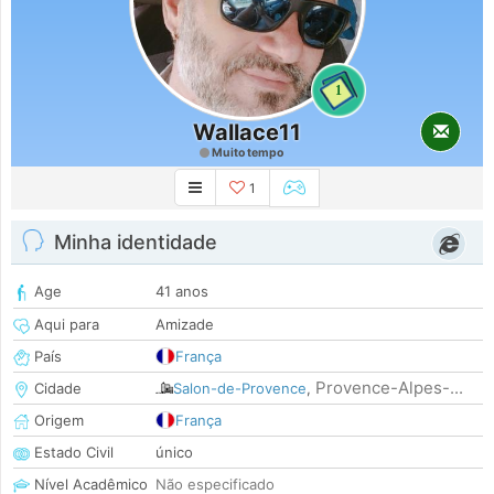
1
Wallace11
Muito tempo
1
Minha identidade
Age
41 anos
Aqui para
Amizade
País
França
Provence-Alpes-...
Cidade
Salon-de-Provence
,
Origem
França
Estado Civil
único
Nível Acadêmico
Não especificado