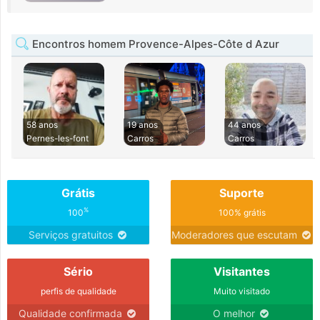
Encontros homem Provence-Alpes-Côte d Azur
58 anos
19 anos
44 anos
Pernes-les-font
Carros
Carros
Grátis
Suporte
%
100
100% grátis
Serviços gratuitos
Moderadores que escutam
Sério
Visitantes
perfis de qualidade
Muito visitado
Qualidade confirmada
O melhor