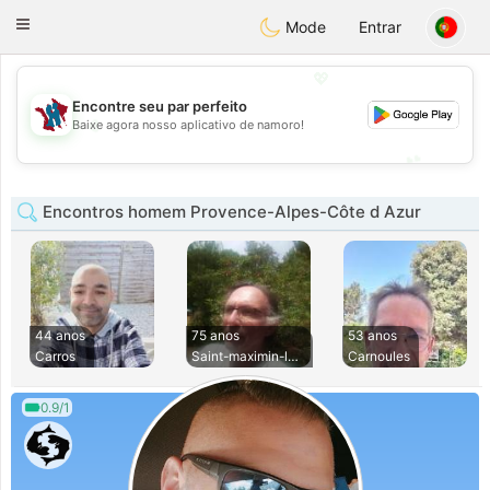
J
Taimerais
Toggle
Mode
Entrar
navigation
💖
Encontre seu par perfeito
💖
Baixe agora nosso aplicativo de namoro!
💕
💕
Encontros homem Provence-Alpes-Côte d Azur
44 anos
75 anos
53 anos
Carros
Saint-maximin-la-s
Carnoules
0.9/1