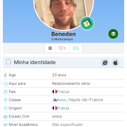
1
Beneden
Muito tempo
1
Minha identidade
Age
23 anos
Aqui para
Relacionamento sério
País
França
Hauts-de-France
Cidade
Avion
,
Origem
França
Estado Civil
único
Nível Acadêmico
Não especificado