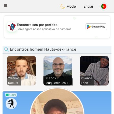
J
Taimerais
Toggle
Mode
Entrar
navigation
💖
Encontre seu par perfeito
💖
Baixe agora nosso aplicativo de namoro!
💕
💕
Encontros homem Hauts-de-France
28 anos
58 anos
25 anos
Roeulx
Fouquières-lès-len
Laon
0.8/1