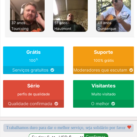
37 anos
51 anos
48 anos
Tourcoing
Hautmont
Dunkerque
Grátis
Suporte
%
100
100% grátis
Serviços gratuitos
Moderadores que escutam
Sério
Visitantes
perfis de qualidade
Muito visitado
Qualidade confirmada
O melhor
Trabalhamos duro para dar o melhor serviço, seja solidário por favor