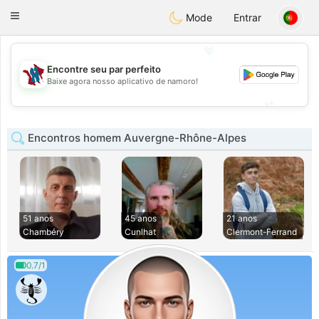
J
Taimerais
Toggle
Mode
Entrar
navigation
💖
Encontre seu par perfeito
💖
Baixe agora nosso aplicativo de namoro!
💕
💕
Encontros homem Auvergne-Rhône-Alpes
51 anos
45 anos
21 anos
Chambéry
Cunlhat
Clermont-Ferrand
0.7/1