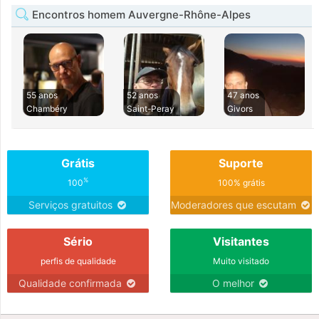
Encontros homem Auvergne-Rhône-Alpes
55 anos
52 anos
47 anos
Chambéry
Saint-Peray
Givors
Grátis
Suporte
%
100
100% grátis
Serviços gratuitos
Moderadores que escutam
Sério
Visitantes
perfis de qualidade
Muito visitado
Qualidade confirmada
O melhor