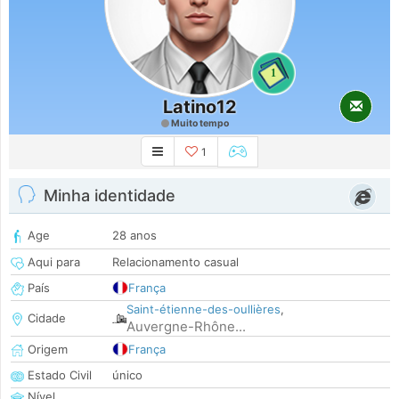
1
Latino12
Muito tempo
1
Minha identidade
Age
28 anos
Aqui para
Relacionamento casual
País
França
Saint-étienne-des-oullières
,
Cidade
Auvergne-Rhône...
Origem
França
Estado Civil
único
Nível