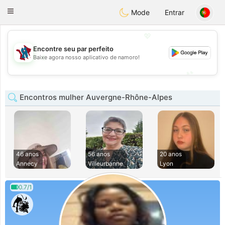
J
Taimerais
Toggle
Mode
Entrar
navigation
💖
Encontre seu par perfeito
💖
Baixe agora nosso aplicativo de namoro!
💕
💕
Encontros mulher Auvergne-Rhône-Alpes
46 anos
56 anos
20 anos
Annecy
Villeurbanne
Lyon
0.7/1