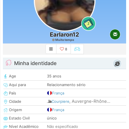
2
Earlaron12
Muito tempo
8
Minha identidade
Age
35 anos
Aqui para
Relacionamento sério
País
França
Auvergne-Rhône...
Cidade
Courpiere
,
Origem
França
Estado Civil
único
Nível Acadêmico
Não especificado