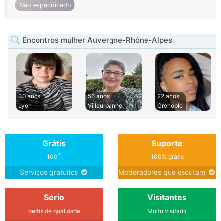
Não especificado
Encontros mulher Auvergne-Rhône-Alpes
30 anos
56 anos
22 anos
Lyon
Villeurbanne
Grenoble
Grátis
Suporte
%
100
100% grátis
Serviços gratuitos
Moderadores que escutam
Sério
Visitantes
perfis de qualidade
Muito visitado