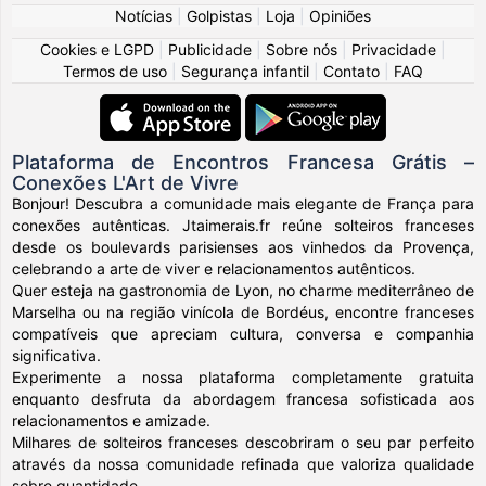
Notícias
|
Golpistas
|
Loja
|
Opiniões
Cookies e LGPD
|
Publicidade
|
Sobre nós
|
Privacidade
|
Termos de uso
|
Segurança infantil
|
Contato
|
FAQ
Plataforma de Encontros Francesa Grátis –
Conexões L'Art de Vivre
Bonjour! Descubra a comunidade mais elegante de França para
conexões autênticas. Jtaimerais.fr reúne solteiros franceses
desde os boulevards parisienses aos vinhedos da Provença,
celebrando a arte de viver e relacionamentos autênticos.
Quer esteja na gastronomia de Lyon, no charme mediterrâneo de
Marselha ou na região vinícola de Bordéus, encontre franceses
compatíveis que apreciam cultura, conversa e companhia
significativa.
Experimente a nossa plataforma completamente gratuita
enquanto desfruta da abordagem francesa sofisticada aos
relacionamentos e amizade.
Milhares de solteiros franceses descobriram o seu par perfeito
através da nossa comunidade refinada que valoriza qualidade
sobre quantidade.