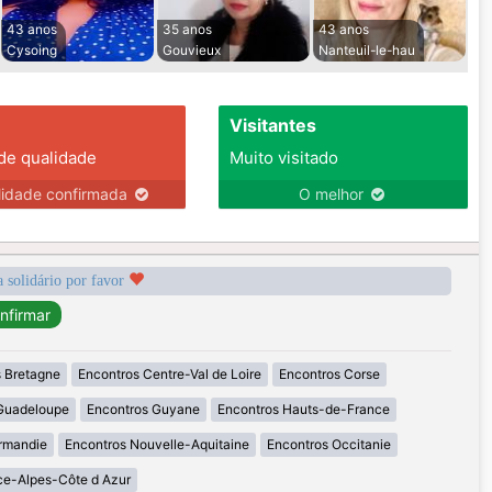
43 anos
35 anos
43 anos
Cysoing
Gouvieux
Nanteuil-le-hau
Visitantes
 de qualidade
Muito visitado
lidade confirmada
O melhor
a solidário por favor
 Bretagne
Encontros Centre-Val de Loire
Encontros Corse
Guadeloupe
Encontros Guyane
Encontros Hauts-de-France
rmandie
Encontros Nouvelle-Aquitaine
Encontros Occitanie
ce-Alpes-Côte d Azur