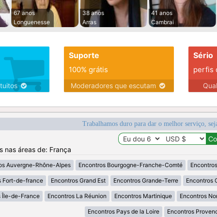
67 anos
38 anos
41 anos
Longuenesse
Arras
Cambrai
Suporte
Sério
100% grátis
perfis
tuitos
Moderadores que escutam
Qua
Trabalhamos duro para dar o melhor serviço, sej
os nas áreas de: França
os Auvergne-Rhône-Alpes
Encontros Bourgogne-Franche-Comté
Encontros
 Fort-de-france
Encontros Grand Est
Encontros Grande-Terre
Encontros 
 Île-de-France
Encontros La Réunion
Encontros Martinique
Encontros No
Encontros Pays de la Loire
Encontros Proven