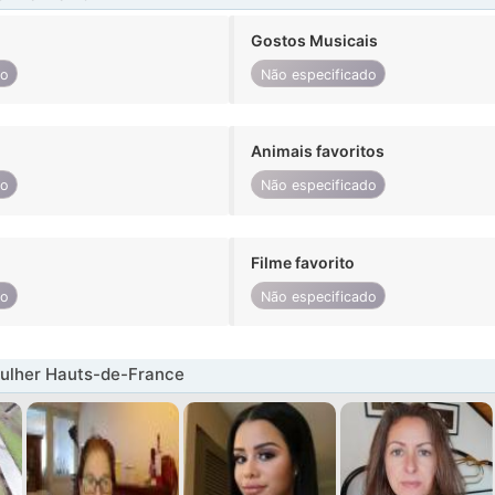
Gostos Musicais
do
Não especificado
Animais favoritos
do
Não especificado
Filme favorito
do
Não especificado
ulher Hauts-de-France