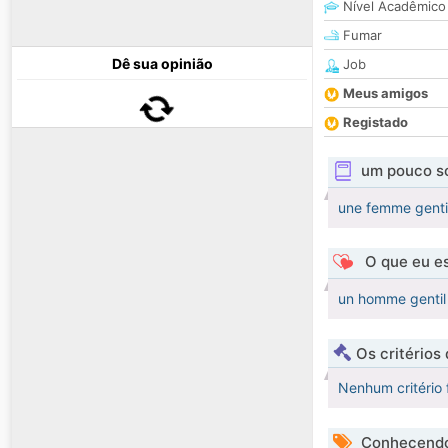
Nível Acadêmico
Fumar
Dê sua opinião
Job
Meus amigos
Registado
um pouco s
une femme gentil
O que eu es
un homme gentil
Os critérios
Nenhum critério 
Conhecendo