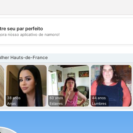
re seu par perfeito
💖
gora nosso aplicativo de namoro!
💕
lher Hauts-de-France
38 anos
63 anos
44 anos
Arras
Estaires
Lumbres