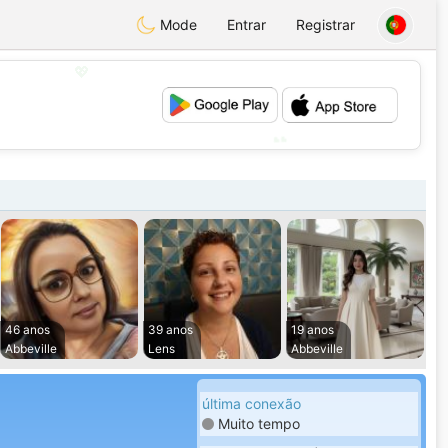
Mode
Entrar
Registrar
💖
💕
46 anos
39 anos
19 anos
Abbeville
Lens
Abbeville
última conexão
Muito tempo