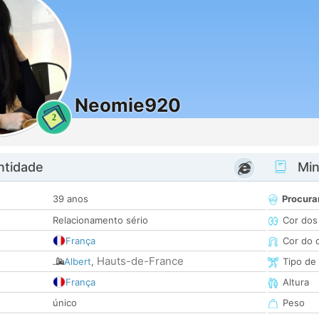
Neomie920
2
ntidade
Minh
39 anos
Procura
Relacionamento sério
Cor dos
França
Cor do 
Hauts-de-France
Albert
,
Tipo de
França
Altura
único
Peso