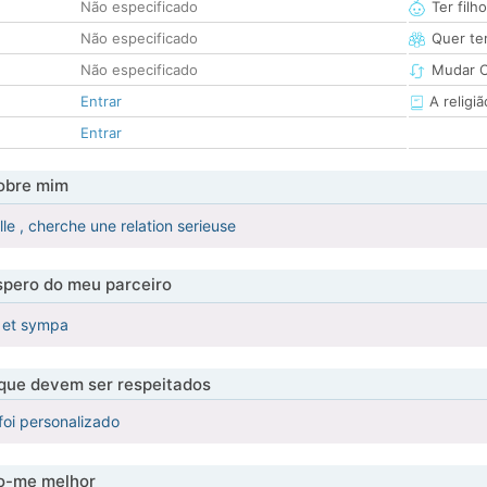
Não especificado
Ter filh
Não especificado
Quer ter
Não especificado
Mudar C
Entrar
A religiã
Entrar
obre mim
le , cherche une relation serieuse
pero do meu parceiro
 et sympa
 que devem ser respeitados
foi personalizado
-me melhor