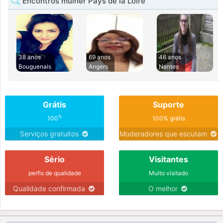
Encontros mulher Pays de la Loire
38 anos
69 anos
46 anos
Bouguenais
Angers
Nantes
Grátis
Suporte
%
100
100% grátis
Serviços gratuitos
Moderadores que escutam
Sério
Visitantes
perfis de qualidade
Muito visitado
Qualidade confirmada
O melhor