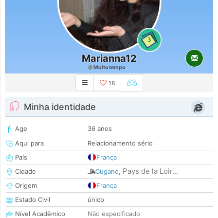
3
Marianna12
Muito tempo
18
Minha identidade
Age
36 anos
Aqui para
Relacionamento sério
País
França
Pays de la Loir...
Cidade
Cugand
,
Origem
França
Estado Civil
único
Nível Acadêmico
Não especificado