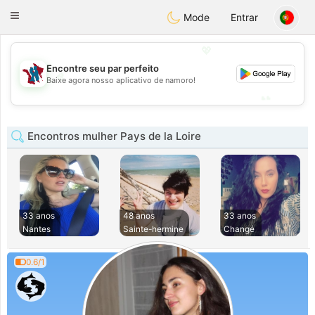
J
Taimerais
Toggle
Mode
Entrar
navigation
💖
Encontre seu par perfeito
💖
Baixe agora nosso aplicativo de namoro!
💕
💕
Encontros mulher Pays de la Loire
33 anos
48 anos
33 anos
Nantes
Sainte-hermine
Changé
0.6/1