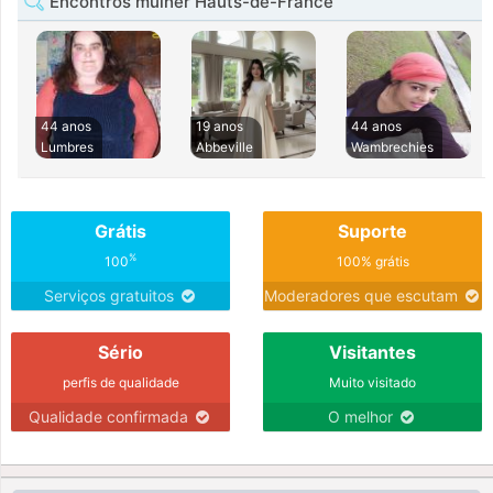
Encontros mulher Hauts-de-France
44 anos
19 anos
44 anos
Lumbres
Abbeville
Wambrechies
Grátis
Suporte
%
100
100% grátis
Serviços gratuitos
Moderadores que escutam
Sério
Visitantes
perfis de qualidade
Muito visitado
Qualidade confirmada
O melhor