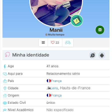
1
Manii
Muito tempo
22
Minha identidade
Age
41 anos
Aqui para
Relacionamento sério
País
França
Hauts-de-France
Cidade
Lens
,
Origem
França
Estado Civil
único
Nível Acadêmico
Não especificado