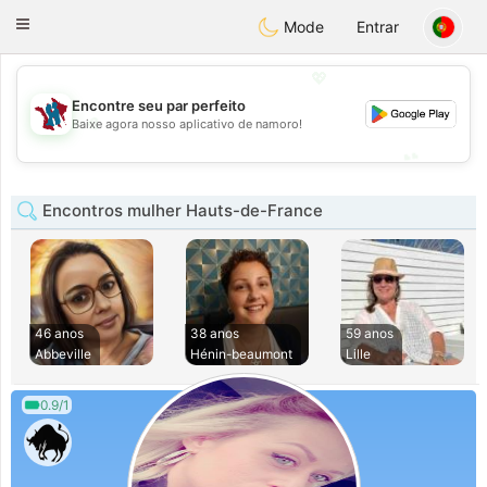
J
Taimerais
Toggle
Mode
Entrar
navigation
💖
Encontre seu par perfeito
💖
Baixe agora nosso aplicativo de namoro!
💕
💕
Encontros mulher Hauts-de-France
46 anos
38 anos
59 anos
Abbeville
Hénin-beaumont
Lille
0.9/1