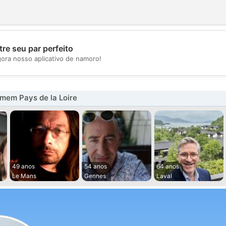
re seu par perfeito
💖
gora nosso aplicativo de namoro!
💕
mem Pays de la Loire
49 anos
54 anos
64 anos
Le Mans
Gennes
Laval