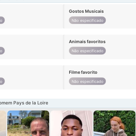
Gostos Musicais
do
Não especificado
Animais favoritos
do
Não especificado
Filme favorito
do
Não especificado
omem Pays de la Loire