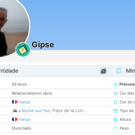
Gipse
1
ntidade
Minh
59 anos
Procura
Relacionamento sério
Cor dos
França
Cor do 
Pays de la Loir...
La Roche-sur-Yon
,
Tipo de
França
Altura
Divorciado
Peso