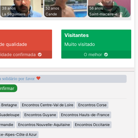
38 anos
52 anos
56 anos
La Seguiniere
Cande
Saint-macaire-e
Visitantes
 de qualidade
Muito visitado
lidade confirmada
O melhor
a solidário por favor
 Bretagne
Encontros Centre-Val de Loire
Encontros Corse
Guadeloupe
Encontros Guyane
Encontros Hauts-de-France
rmandie
Encontros Nouvelle-Aquitaine
Encontros Occitanie
ce-Alpes-Côte d Azur