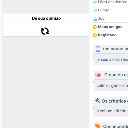
Nível Acadêmico
Fumar
Dê sua opinião
Job
Meus amigos
Registado
um pouco s
je suis assez rés
O que eu es
calme , gentille 
Os critérios
Nenhum critério 
Conhecendo