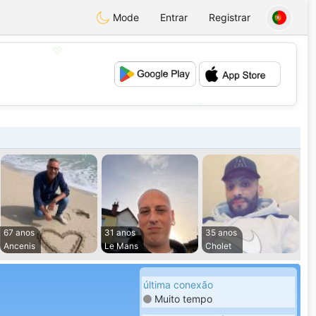
Mode
Entrar
Registrar
💖
💕
67 anos
31 anos
35 anos
Ancenis
Le Mans
Cholet
última conexão
Muito tempo