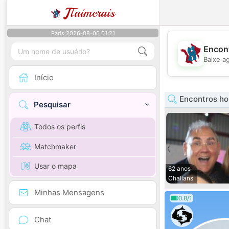
J
Taimerais
Paris 2026-08-06 01:21
Encont
Baixe a
Início
Encontros ho
Pesquisar
Todos os perfis
Matchmaker
Usar o mapa
62 anos
Challans
Minhas Mensagens
0.8/1
Chat