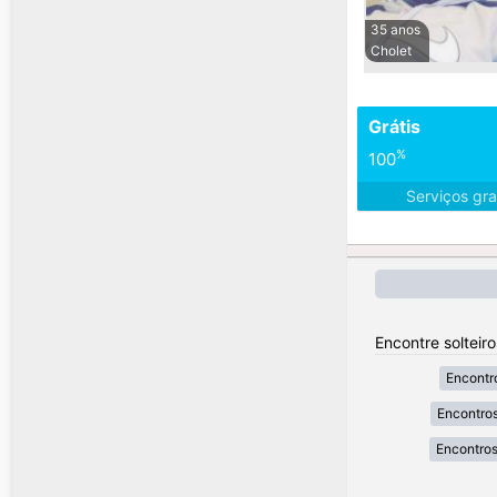
35 anos
Cholet
Grátis
%
100
Serviços gra
Encontre solteir
Encontr
Encontros
Encontros