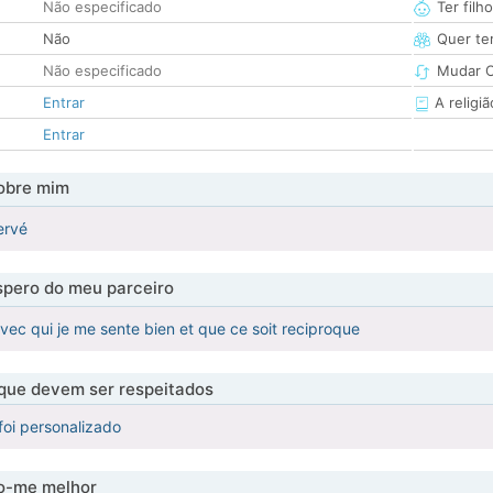
Não especificado
Ter filh
Não
Quer ter
Não especificado
Mudar C
Entrar
A religiã
Entrar
obre mim
ervé
pero do meu parceiro
avec qui je me sente bien et que ce soit reciproque
 que devem ser respeitados
foi personalizado
-me melhor