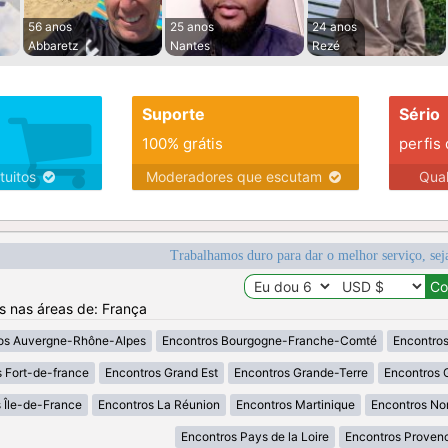
56 anos
25 anos
24 anos
Abbaretz
Nantes
Rezé
Suporte
Sério
100% grátis
perfis
tuitos
Moderadores que escutam
Qua
Trabalhamos duro para dar o melhor serviço, sej
os nas áreas de: França
os Auvergne-Rhône-Alpes
Encontros Bourgogne-Franche-Comté
Encontros
 Fort-de-france
Encontros Grand Est
Encontros Grande-Terre
Encontros 
 Île-de-France
Encontros La Réunion
Encontros Martinique
Encontros No
Encontros Pays de la Loire
Encontros Proven