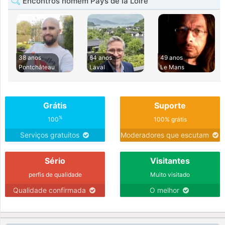
Encontros homem Pays de la Loire
38 anos
64 anos
49 anos
Pontchâteau
Laval
Le Mans
Grátis
Suporte
%
100
100% grátis
Serviços gratuitos
Moderadores que escutam
Sério
Visitantes
perfis de qualidade
Muito visitado
Qualidade confirmada
O melhor