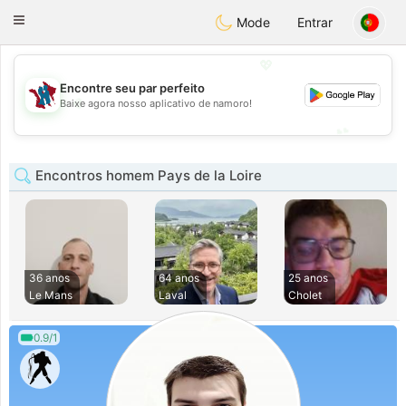
J
Taimerais
Toggle
Mode
Entrar
navigation
💖
Encontre seu par perfeito
💖
Baixe agora nosso aplicativo de namoro!
💕
💕
Encontros homem Pays de la Loire
36 anos
64 anos
25 anos
Le Mans
Laval
Cholet
0.9/1