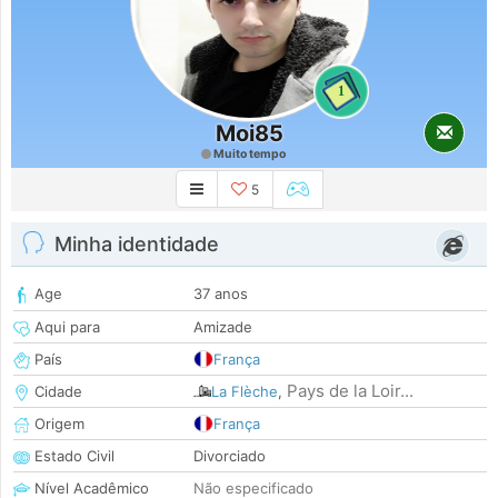
1
Moi85
Muito tempo
5
Minha identidade
Age
37 anos
Aqui para
Amizade
País
França
Pays de la Loir...
Cidade
La Flèche
,
Origem
França
Estado Civil
Divorciado
Nível Acadêmico
Não especificado