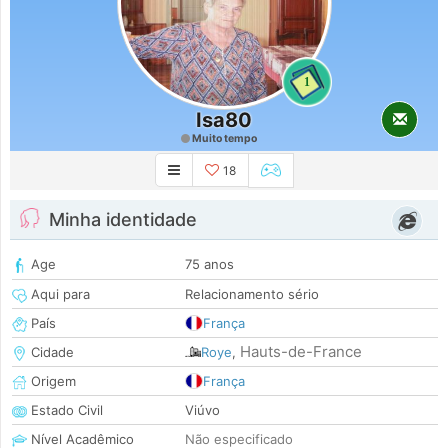
1
Isa80
Muito tempo
18
Minha identidade
Age
75 anos
Aqui para
Relacionamento sério
País
França
Hauts-de-France
Cidade
Roye
,
Origem
França
Estado Civil
Viúvo
Nível Acadêmico
Não especificado