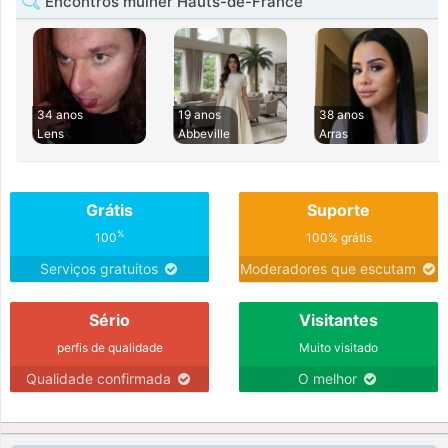
Encontros mulher Hauts-de-France
34 anos
19 anos
38 anos
Lens
Abbeville
Arras
Grátis
Suporte
%
100
100% grátis
Serviços gratuitos
Moderadores que escutam
Sério
Visitantes
perfis de qualidade
Muito visitado
Qualidade confirmada
O melhor