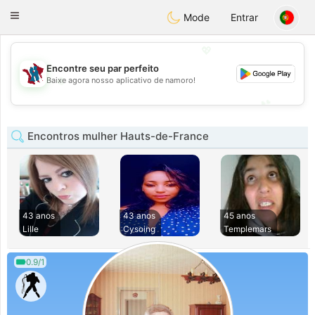
J
Taimerais
Toggle
Mode
Entrar
navigation
💖
Encontre seu par perfeito
💖
Baixe agora nosso aplicativo de namoro!
💕
💕
Encontros mulher Hauts-de-France
43 anos
43 anos
45 anos
Lille
Cysoing
Templemars
0.9/1