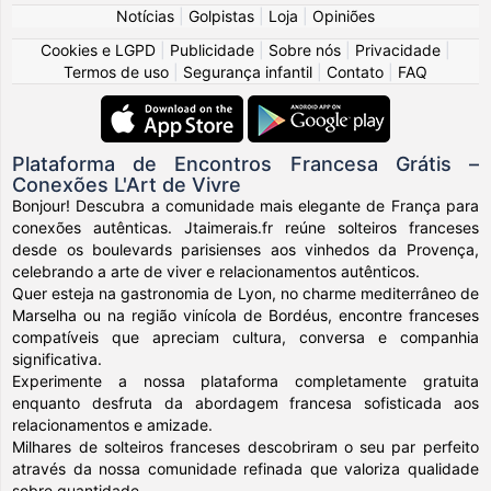
Notícias
|
Golpistas
|
Loja
|
Opiniões
Cookies e LGPD
|
Publicidade
|
Sobre nós
|
Privacidade
|
Termos de uso
|
Segurança infantil
|
Contato
|
FAQ
Plataforma de Encontros Francesa Grátis –
Conexões L'Art de Vivre
Bonjour! Descubra a comunidade mais elegante de França para
conexões autênticas. Jtaimerais.fr reúne solteiros franceses
desde os boulevards parisienses aos vinhedos da Provença,
celebrando a arte de viver e relacionamentos autênticos.
Quer esteja na gastronomia de Lyon, no charme mediterrâneo de
Marselha ou na região vinícola de Bordéus, encontre franceses
compatíveis que apreciam cultura, conversa e companhia
significativa.
Experimente a nossa plataforma completamente gratuita
enquanto desfruta da abordagem francesa sofisticada aos
relacionamentos e amizade.
Milhares de solteiros franceses descobriram o seu par perfeito
através da nossa comunidade refinada que valoriza qualidade
sobre quantidade.