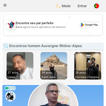
J
Taimerais
Toggle
Mode
Entrar
navigation
💖
Encontre seu par perfeito
💖
Baixe agora nosso aplicativo de namoro!
💕
💕
Encontros homem Auvergne-Rhône-Alpes
37 anos
38 anos
28 anos
Limas
Saint Jean
Decines-Charpieu
0.7/1