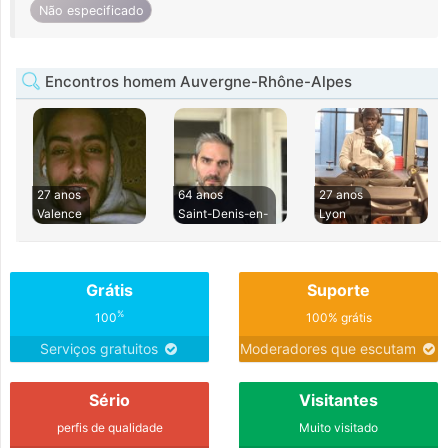
Não especificado
Encontros homem Auvergne-Rhône-Alpes
27 anos
64 anos
27 anos
Valence
Saint-Denis-en-
Lyon
Grátis
Suporte
%
100
100% grátis
Serviços gratuitos
Moderadores que escutam
Sério
Visitantes
perfis de qualidade
Muito visitado