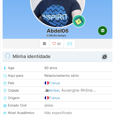
2
Abdel06
Muito tempo
20
Minha identidade
Age
60 anos
Aqui para
Relacionamento sério
País
França
Auvergne-Rhône...
Cidade
Miribel
,
Origem
França
Estado Civil
único
Nível Acadêmico
Não especificado