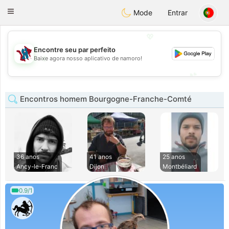
J
Taimerais
Toggle
Mode
Entrar
navigation
💖
Encontre seu par perfeito
💖
Baixe agora nosso aplicativo de namoro!
💕
💕
Encontros homem Bourgogne-Franche-Comté
36 anos
41 anos
25 anos
Ancy-le-Franc
Dijon
Montbéliard
0.9/1