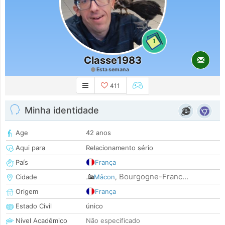
1
Classe1983
Esta semana
411
Minha identidade
Age
42 anos
Aqui para
Relacionamento sério
País
França
Bourgogne-Franc...
Cidade
Mâcon
,
Origem
França
Estado Civil
único
Nível Acadêmico
Não especificado