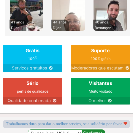
41 anos
44 anos
40 anos
Dijon
Dijon
Besançon
Grátis
Suporte
%
100
100% grátis
Serviços gratuitos
Moderadores que escutam
Sério
Visitantes
perfis de qualidade
Muito visitado
Qualidade confirmada
O melhor
Trabalhamos duro para dar o melhor serviço, seja solidário por favor