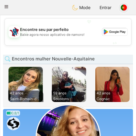
J
Taimerais
Toggle
Mode
Entrar
navigation
💖
Encontre seu par perfeito
💖
Baixe agora nosso aplicativo de namoro!
💕
💕
Encontros mulher Nouvelle-Aquitaine
42 anos
59 anos
42 anos
Saint-Romain-de-Be
Soustons
Cognac
0.8/1