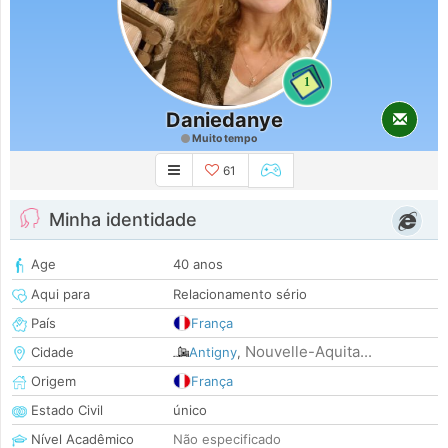
1
Daniedanye
Muito tempo
61
Minha identidade
Age
40 anos
Aqui para
Relacionamento sério
País
França
Nouvelle-Aquita...
Cidade
Antigny
,
Origem
França
Estado Civil
único
Nível Acadêmico
Não especificado