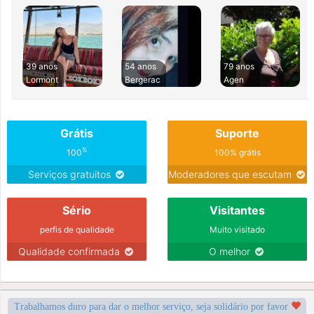
39 anos
54 anos
79 anos
Lormont
Bergerac
Agen
Grátis
Suporte
%
100
100% grátis
Serviços gratuitos
Moderadores que escutam
Sério
Visitantes
perfis de qualidade
Muito visitado
Qualidade confirmada
O melhor
Trabalhamos duro para dar o melhor serviço, seja solidário por favor