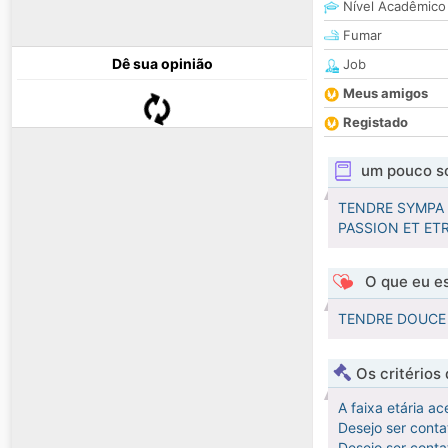
Nível Acadêmico
Fumar
Dê sua opinião
Job
Meus amigos
Registado
um pouco s
TENDRE SYMPA 
PASSION ET ET
O que eu es
TENDRE DOUCE 
Os critérios
A faixa etária ac
Desejo ser cont
Desejo ser cont