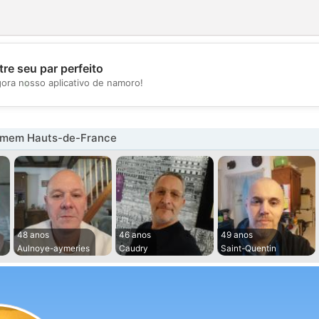
re seu par perfeito
💖
gora nosso aplicativo de namoro!
💕
omem Hauts-de-France
48 anos
46 anos
49 anos
Aulnoye-aymeries
Caudry
Saint-Quentin