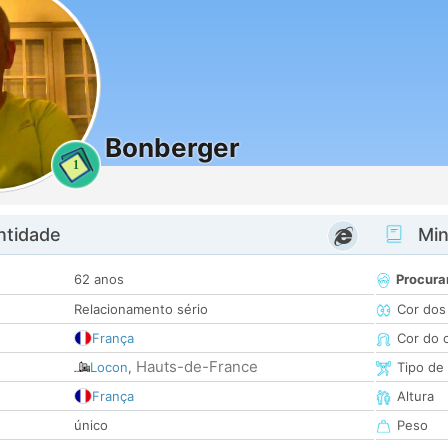
Bonberger
1
ntidade
Minh
62 anos
Procura
Relacionamento sério
Cor dos
França
Cor do 
Hauts-de-France
Locon
,
Tipo de
França
Altura
único
Peso