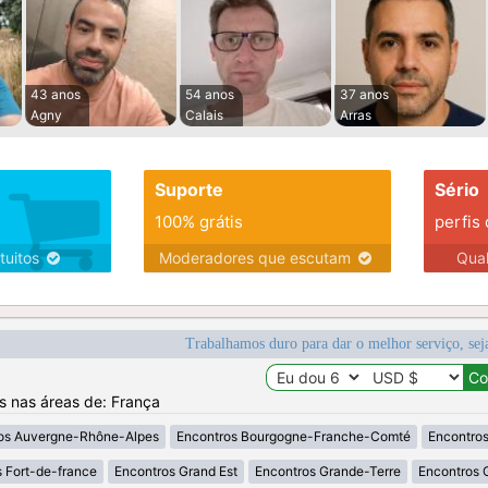
43 anos
54 anos
37 anos
Agny
Calais
Arras
Suporte
Sério
100% grátis
perfis
tuitos
Moderadores que escutam
Qua
Trabalhamos duro para dar o melhor serviço, sej
os nas áreas de: França
os Auvergne-Rhône-Alpes
Encontros Bourgogne-Franche-Comté
Encontros
 Fort-de-france
Encontros Grand Est
Encontros Grande-Terre
Encontros 