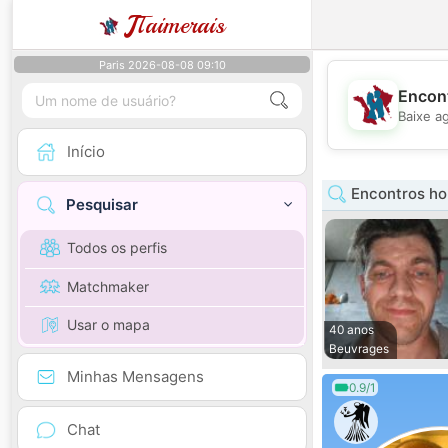
J
Taimerais
Paris 2026-08-08 09:10
Encont
Baixe a
Início
Encontros h
Pesquisar
Todos os perfis
Matchmaker
Usar o mapa
40 anos
Beuvrages
Minhas Mensagens
0.9/1
Chat