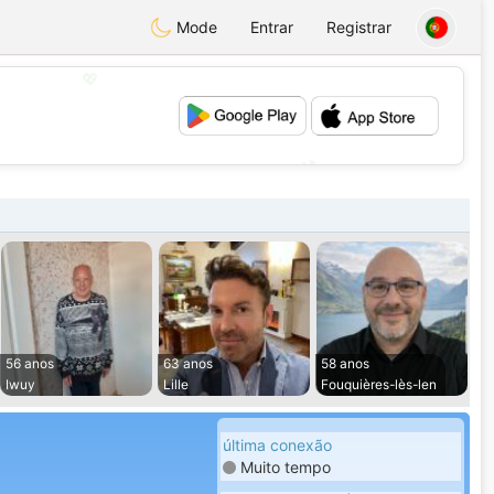
Mode
Entrar
Registrar
💖
💕
56 anos
63 anos
58 anos
Iwuy
Lille
Fouquières-lès-len
última conexão
Muito tempo