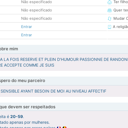
Não especificado
Ter filh
Não especificado
Quer ter
Não especificado
Mudar C
Entrar
A religiã
Entrar
obre mim
A LA FOIS RESERVE ET PLEIN D'HUMOUR PASSIONNE DE RAND
RE ACCEPTE COMME JE SUIS
pero do meu parceiro
SENSIBLE AYANT BESOIN DE MOI AU NIVEAU AFFECTIF
 que devem ser respeitados
eita é
20-59
.
atado apenas por mulheres.
atado apenas por esses países
.