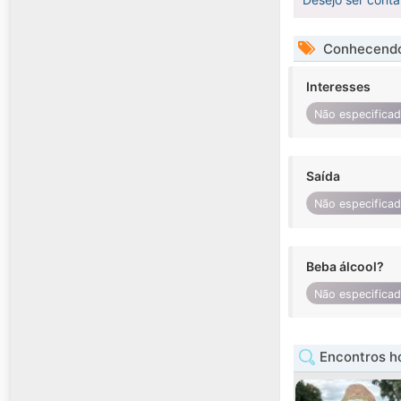
Conhecendo
Interesses
Não especifica
Saída
Não especifica
Beba álcool?
Não especifica
Encontros h