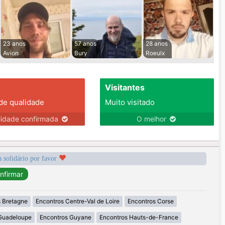
23 anos
57 anos
28 anos
Avion
Bury
Roeulx
Visitantes
 de qualidade
Muito visitado
lidade confirmada
O melhor
a solidário por favor
 Bretagne
Encontros Centre-Val de Loire
Encontros Corse
Guadeloupe
Encontros Guyane
Encontros Hauts-de-France