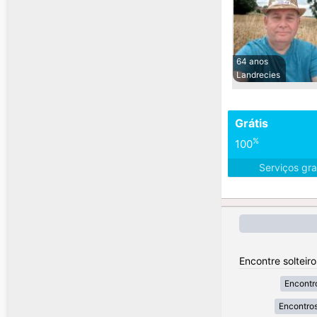
64 anos
Landrecies
Grátis
%
100
Serviços gra
Encontre solteir
Encontr
Encontros