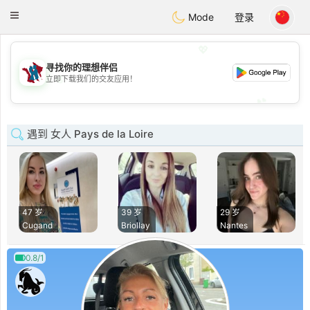
J
Taimerais
Toggle
Mode
登录
navigation
💖
寻找你的理想伴侣
💖
立即下载我们的交友应用！
💕
💕
遇到 女人 Pays de la Loire
47 岁
39 岁
29 岁
Cugand
Briollay
Nantes
0.8/1