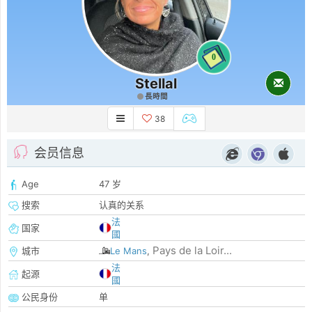
0
Stellal
長時間
38
会员信息
Age
47 岁
搜索
认真的关系
法
国家
國
Pays de la Loir...
城市
Le Mans
,
法
起源
國
公民身份
单