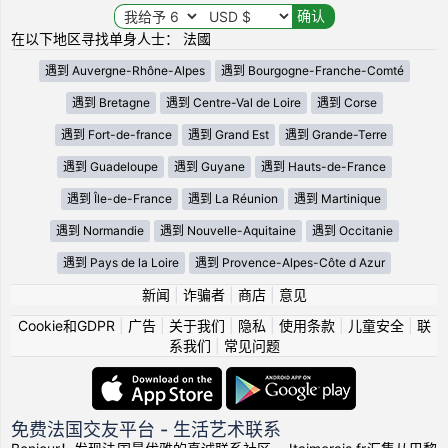
在以下地区寻找单身人士： 法國
遇到 Auvergne-Rhône-Alpes
遇到 Bourgogne-Franche-Comté
遇到 Bretagne
遇到 Centre-Val de Loire
遇到 Corse
遇到 Fort-de-france
遇到 Grand Est
遇到 Grande-Terre
遇到 Guadeloupe
遇到 Guyane
遇到 Hauts-de-France
遇到 Île-de-France
遇到 La Réunion
遇到 Martinique
遇到 Normandie
遇到 Nouvelle-Aquitaine
遇到 Occitanie
遇到 Pays de la Loire
遇到 Provence-Alpes-Côte d Azur
新闻
|
诈骗者
|
商店
|
意见
Cookie和GDPR
|
广告
|
关于我们
|
隐私
|
使用条款
|
儿童安全
|
联
系我们
|
常见问题
免费法国交友平台 - 生活艺术联系