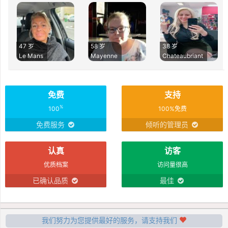
47 岁
58 岁
38 岁
Le Mans
Mayenne
Chateaubriant
免费
支持
%
100
100%免费
免费服务
倾听的管理员
认真
访客
优质档案
访问量很高
已确认品质
最佳
我们努力为您提供最好的服务，请支持我们