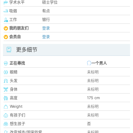
学术水平
硕士学位
吸烟
有点
工作
银行
我的朋友们
登录
会员自
登录
更多细节
正在尋找
一个男人
眼睛
未标明
头发
未标明
身体
未标明
高度
175 cm
Weight
未标明
有孩子们
未标明
想生孩子
否
改变城市/国家的爱
未标明