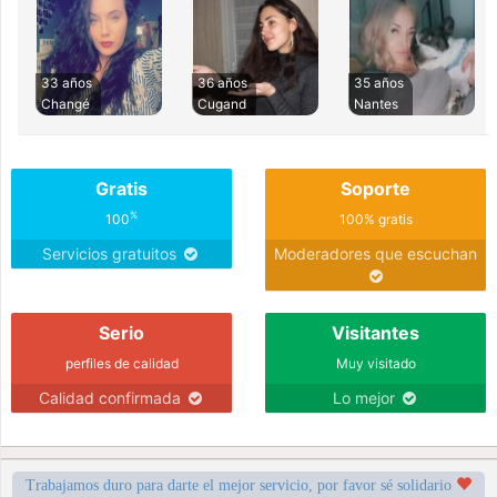
33 años
36 años
35 años
Changé
Cugand
Nantes
Gratis
Soporte
%
100
100% gratis
Servicios gratuitos
Moderadores que escuchan
Serio
Visitantes
perfiles de calidad
Muy visitado
Calidad confirmada
Lo mejor
Trabajamos duro para darte el mejor servicio, por favor sé solidario