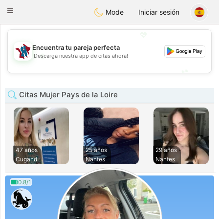
J
Taimerais
Toggle
Mode
Iniciar sesión
navigation
💖
Encuentra tu pareja perfecta
💖
¡Descarga nuestra app de citas ahora!
💕
💕
Citas Mujer Pays de la Loire
47 años
25 años
29 años
Cugand
Nantes
Nantes
0.8/1