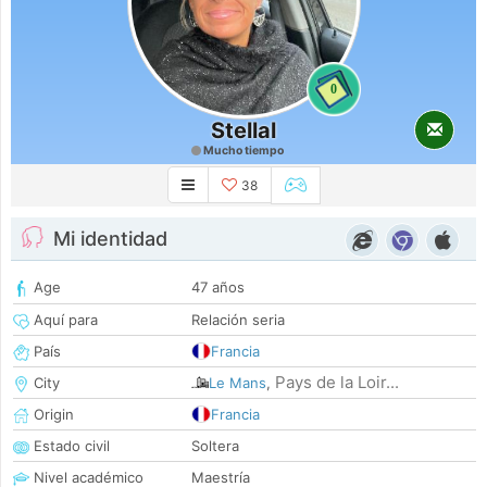
0
Stellal
Mucho tiempo
38
Mi identidad
Age
47 años
Aquí para
Relación seria
País
Francia
Pays de la Loir...
City
Le Mans
,
Origin
Francia
Estado civil
Soltera
Nivel académico
Maestría