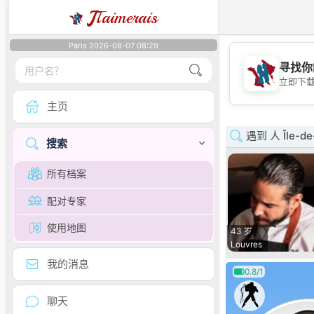
J
Taimerais
Paris 2026-08-07 08:29
寻找你
立即下
主页
遇到 人 Île-de
搜索
所有档案
配对专家
使用地图
43 岁
Louvres
我的消息
0.8/1
聊天