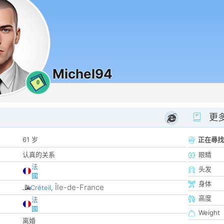
Michel94
0
更
61 岁
正在尋找
认真的关系
眼睛
法
头发
國
身体
Île-de-France
Créteil
,
高度
法
國
Weight
离婚