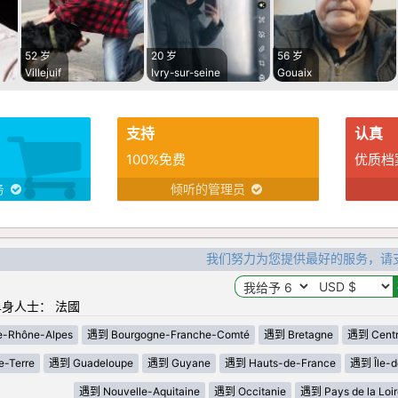
52 岁
20 岁
56 岁
Villejuif
Ivry-sur-seine
Gouaix
支持
认真
100%免费
优质档
务
倾听的管理员
我们努力为您提供最好的服务，请
身人士： 法國
-Rhône-Alpes
遇到 Bourgogne-Franche-Comté
遇到 Bretagne
遇到 Centre
-Terre
遇到 Guadeloupe
遇到 Guyane
遇到 Hauts-de-France
遇到 Île-d
遇到 Nouvelle-Aquitaine
遇到 Occitanie
遇到 Pays de la Loir