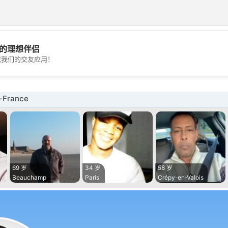
的理想伴侣
💖
载我们的交友应用！
💕
-France
69 岁
34 岁
58 岁
Beauchamp
Paris
Crépy-en-Valois