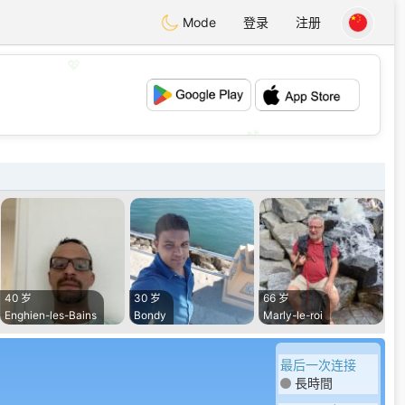
Mode
登录
注册
💖
💕
40 岁
30 岁
66 岁
Enghien-les-Bains
Bondy
Marly-le-roi
最后一次连接
長時間