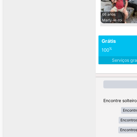
66 anos
Marly-le-roi
Grátis
%
100
Serviços gra
Encontre solteir
Encontr
Encontros
Encontros