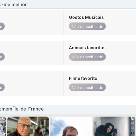
-me melhor
Gostos Musicais
do
Não especificado
Animais favoritos
do
Não especificado
Filme favorito
do
Não especificado
omem Île-de-France