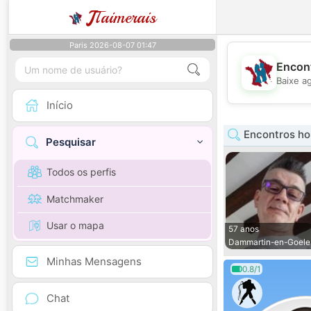
J
Taimerais
Paris 2026-08-07 01:47
Encont
Baixe a
Início
Encontros ho
Pesquisar
Todos os perfis
Matchmaker
Usar o mapa
57 anos
Dammartin-en-Goele
Minhas Mensagens
0.8/1
Chat