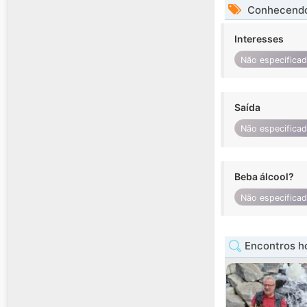
Conhecendo
Interesses
Não especifica
Saída
Não especifica
Beba álcool?
Não especifica
Encontros h