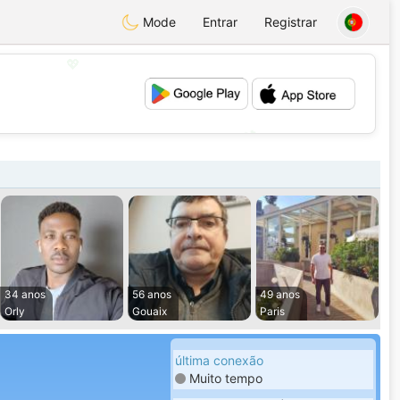
Mode
Entrar
Registrar
💖
💕
34 anos
56 anos
49 anos
Orly
Gouaix
Paris
última conexão
Muito tempo