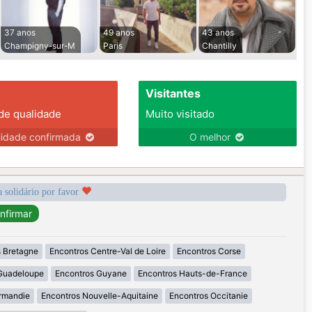
37 anos
49 anos
43 anos
Champigny-sur-M
Paris
Chantilly
Visitantes
 de qualidade
Muito visitado
lidade confirmada
O melhor
a solidário por favor
 Bretagne
Encontros Centre-Val de Loire
Encontros Corse
Guadeloupe
Encontros Guyane
Encontros Hauts-de-France
rmandie
Encontros Nouvelle-Aquitaine
Encontros Occitanie