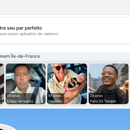
re seu par perfeito
💖
gora nosso aplicativo de namoro!
💕
mem Île-de-France
58 anos
61 anos
28 anos
Crépy-en-Valois
Hermies
Paris 03 Temple