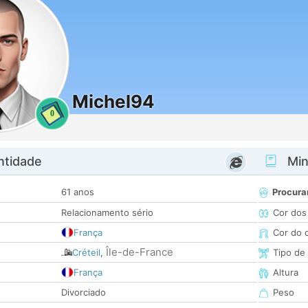
Michel94
0
ntidade
Minh
61 anos
Procura
Relacionamento sério
Cor dos
França
Cor do 
Île-de-France
Créteil
,
Tipo de
França
Altura
Divorciado
Peso