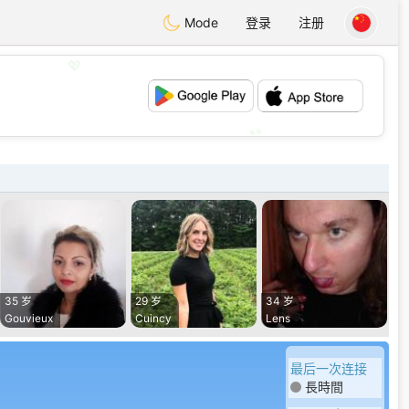
Mode
登录
注册
💖
💕
35 岁
29 岁
34 岁
Gouvieux
Cuincy
Lens
最后一次连接
長時間