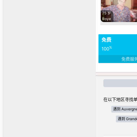
75 岁
Roye
免费
%
100
免费服
在以下地区寻找单
遇到 Auvergne
遇到 Grande