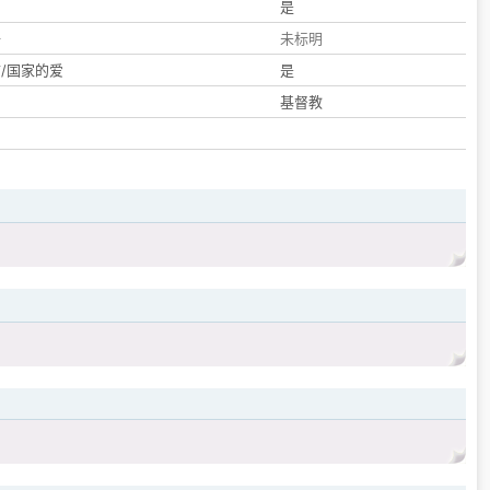
们
是
子
未标明
/国家的爱
是
基督教