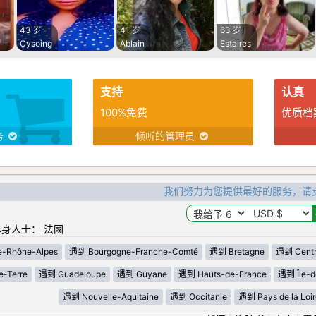
43 岁
41 岁
63 岁
Cysoing
Ablain
Estaires
支持
认真
100%免费
优质档
务
倾听的管理员
我们努力为您提供最好的服务，请
身人士： 法國
-Rhône-Alpes
遇到 Bourgogne-Franche-Comté
遇到 Bretagne
遇到 Centre
-Terre
遇到 Guadeloupe
遇到 Guyane
遇到 Hauts-de-France
遇到 Île-d
遇到 Nouvelle-Aquitaine
遇到 Occitanie
遇到 Pays de la Loir