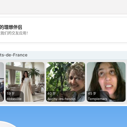
的理想伴侣
💖
载我们的交友应用！
💕
s-de-France
19 岁
40 岁
45 岁
Abbeville
Auchy-lès-hesdin
Templemars