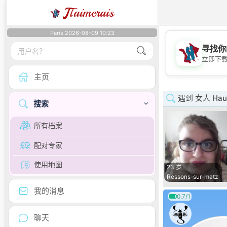
J
Taimerais
Paris 2026-08-09 10:23
寻找你
立即下
主页
遇到 女人 Haut
搜索
所有档案
配对专家
使用地图
23 岁
Ressons-sur-matz
我的消息
0.7/1
聊天