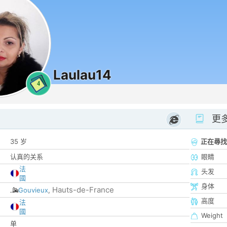
Laulau14
4
更
35 岁
正在尋找
认真的关系
眼睛
法
头发
國
身体
Hauts-de-France
Gouvieux
,
高度
法
國
Weight
单